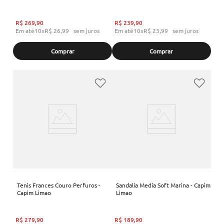
R$
269
,
90
R$
239
,
90
Em até
10
x
R$
26
,
99
sem juros
Em até
10
x
R$
23
,
99
sem juros
Comprar
Comprar
Tenis Frances Couro Perfuros -
Sandalia Media Soft Marina - Capim
Capim Limao
Limao
R$
279
,
90
R$
189
,
90