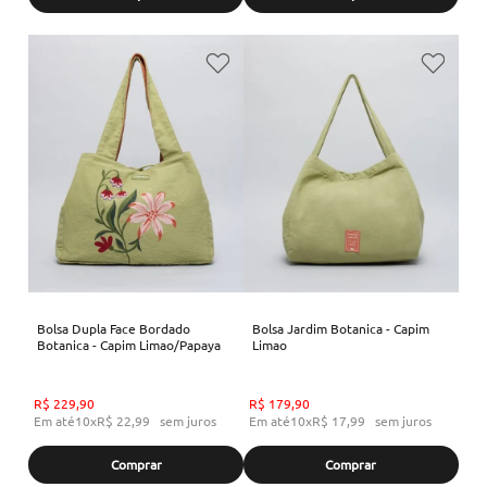
Bolsa Dupla Face Bordado
Bolsa Jardim Botanica - Capim
Botanica - Capim Limao/Papaya
Limao
R$
229
,
90
R$
179
,
90
Em até
10
x
R$
22
,
99
sem juros
Em até
10
x
R$
17
,
99
sem juros
Comprar
Comprar