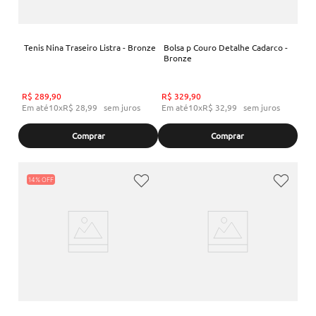
Tenis Nina Traseiro Listra - Bronze
Bolsa p Couro Detalhe Cadarco -
Bronze
R$
289
,
90
R$
329
,
90
Em até
10
x
R$
28
,
99
sem juros
Em até
10
x
R$
32
,
99
sem juros
Comprar
Comprar
14%