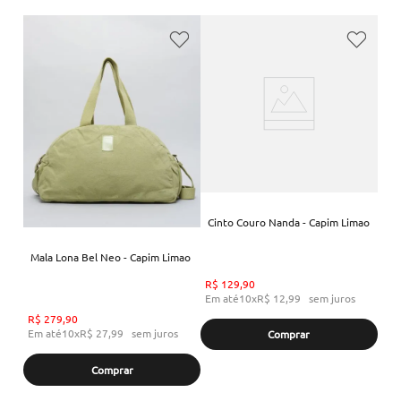
Cinto Couro Nanda - Capim Limao
Mala Lona Bel Neo - Capim Limao
R$
129
,
90
Em até
10
x
R$
12
,
99
sem juros
R$
279
,
90
Em até
10
x
R$
27
,
99
sem juros
Comprar
Comprar