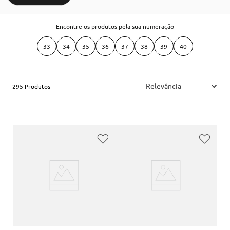
Encontre os produtos pela sua numeração
33
34
35
36
37
38
39
40
Relevância
295
Produtos