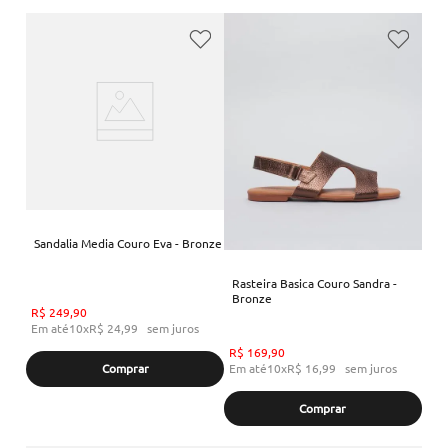
Sandalia Media Couro Eva - Bronze
Rasteira Basica Couro Sandra -
Bronze
R$
249
,
90
Em até
10
x
R$
24
,
99
sem juros
R$
169
,
90
Em até
10
x
R$
16
,
99
sem juros
Comprar
Comprar