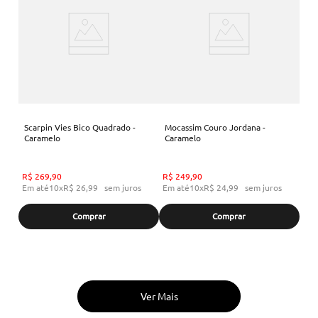
Scarpin Vies Bico Quadrado -
Mocassim Couro Jordana -
Caramelo
Caramelo
R$
269
,
90
R$
249
,
90
Em até
10
x
R$
26
,
99
sem juros
Em até
10
x
R$
24
,
99
sem juros
Comprar
Comprar