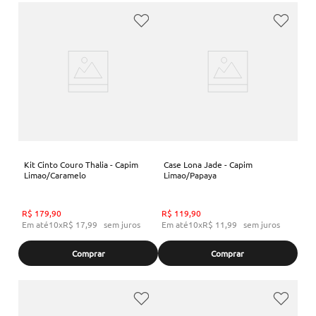
Kit Cinto Couro Thalia - Capim
Case Lona Jade - Capim
Limao/Caramelo
Limao/Papaya
R$
179
,
90
R$
119
,
90
Em até
10
x
R$
17
,
99
sem juros
Em até
10
x
R$
11
,
99
sem juros
Comprar
Comprar