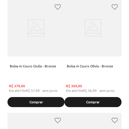
Bolsa m Couro Giulia - Bronze
Bolsa m Couro Olivia - Bronze
R$
379
,
90
R$
369
,
90
Em até
10
x
R$
37
,
99
sem juros
Em até
10
x
R$
36
,
99
sem juros
Comprar
Comprar