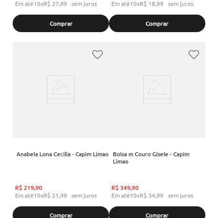
Em até
10
x
R$
27
,
99
sem juros
Em até
10
x
R$
18
,
99
sem juros
Comprar
Comprar
Anabela Lona Cecilia - Capim Limao
Bolsa m Couro Gisele - Capim
Limao
R$
219
,
90
R$
349
,
90
Em até
10
x
R$
21
,
99
sem juros
Em até
10
x
R$
34
,
99
sem juros
Comprar
Comprar