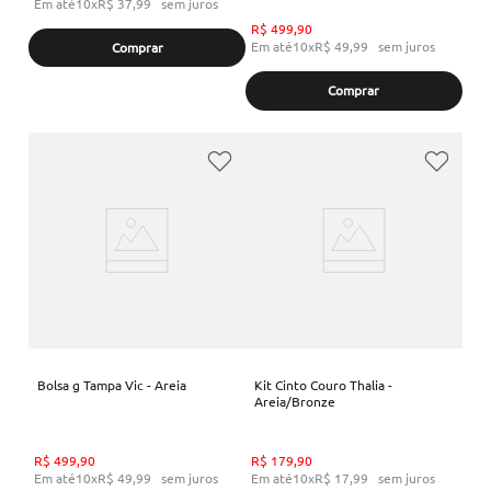
Em até
10
x
R$
37
,
99
sem juros
R$
499
,
90
Em até
10
x
R$
49
,
99
sem juros
Comprar
Comprar
Bolsa g Tampa Vic - Areia
Kit Cinto Couro Thalia -
Areia/Bronze
R$
499
,
90
R$
179
,
90
Em até
10
x
R$
49
,
99
sem juros
Em até
10
x
R$
17
,
99
sem juros