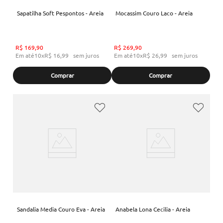
Sapatilha Soft Pespontos - Areia
Mocassim Couro Laco - Areia
R$
169
,
90
R$
269
,
90
Em até
10
x
R$
16
,
99
sem juros
Em até
10
x
R$
26
,
99
sem juros
Comprar
Comprar
Sandalia Media Couro Eva - Areia
Anabela Lona Cecilia - Areia