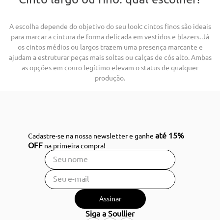
A escolha depende do objetivo do seu look: cintos finos são ideais
para marcar a cintura de forma delicada em vestidos e blazers. Já
os cintos médios ou largos trazem uma presença marcante e
ajudam a estruturar peças mais soltas ou calças de cós alto. Ambas
as opções em couro legítimo elevam o status de qualquer
produção.
até 15%
Cadastre-se na nossa newsletter e ganhe
OFF
na primeira compra!
Assinar
Siga a Soullier