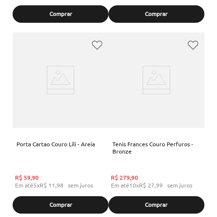
Comprar
Comprar
Porta Cartao Couro Lili - Areia
Tenis Frances Couro Perfuros -
Bronze
R$
59
,
90
R$
279
,
90
Em até
5
x
R$
11
,
98
sem juros
Em até
10
x
R$
27
,
99
sem juros
Comprar
Comprar