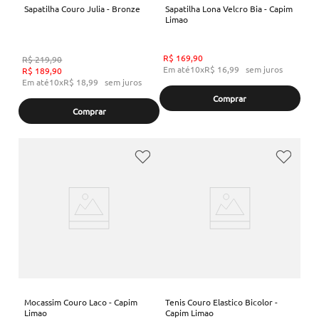
Sapatilha Couro Julia - Bronze
Sapatilha Lona Velcro Bia - Capim
Limao
R$
169
,
90
R$
219
,
90
Em até
10
x
R$
16
,
99
sem juros
R$
189
,
90
Em até
10
x
R$
18
,
99
sem juros
Comprar
Comprar
Mocassim Couro Laco - Capim
Tenis Couro Elastico Bicolor -
Limao
Capim Limao