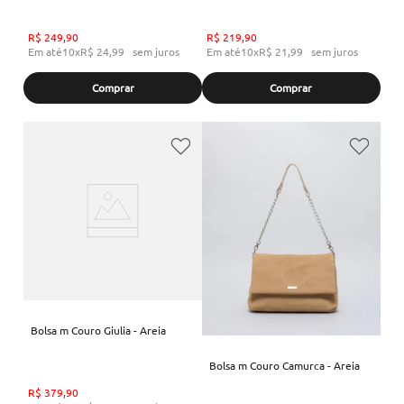
R$
249
,
90
R$
219
,
90
Em até
10
x
R$
24
,
99
sem juros
Em até
10
x
R$
21
,
99
sem juros
Comprar
Comprar
Bolsa m Couro Giulia - Areia
Bolsa m Couro Camurca - Areia
R$
379
,
90