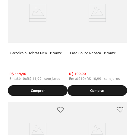
Carteira p Dobras Neo - Bronze
Case Couro Renata - Bronze
R$
119
,
90
R$
109
,
90
Em até
10
x
R$
11
,
99
sem juros
Em até
10
x
R$
10
,
99
sem juros
Comprar
Comprar