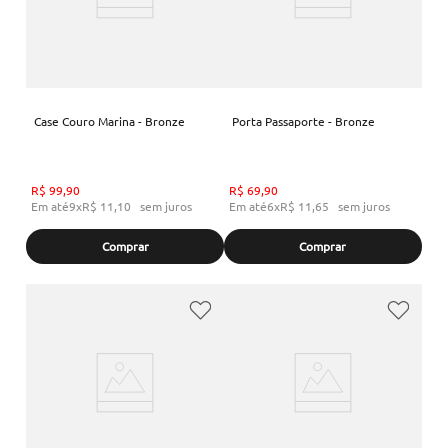
Case Couro Marina - Bronze
Porta Passaporte - Bronze
R$
99
,
90
R$
69
,
90
Em até
9
x
R$
11
,
10
sem juros
Em até
6
x
R$
11
,
65
sem juros
Comprar
Comprar