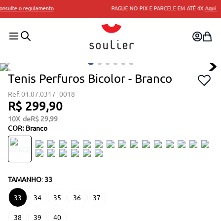
PAGUE NO PIX E PARCELE EM ATÉ 4X.
Aqui.
Tenis Perfuros Bicolor - Branco
01.07.0317_0018
R$
299
,
90
10
R$
29
,
99
COR
:
Branco
TAMANHO
:
33
33
34
35
36
37
38
39
40