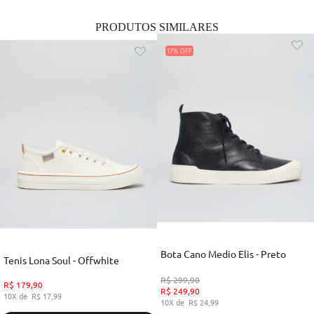
PRODUTOS SIMILARES
17%
Bota Cano Medio Elis - Preto
Tenis Lona Soul - Offwhite
R$
299
,
90
R$
179
,
90
R$
249
,
90
10
R$
17
,
99
10
R$
24
,
99