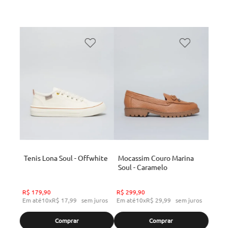
Tenis Lona Soul - Offwhite
Mocassim Couro Marina
Soul - Caramelo
R$
179
,
90
R$
299
,
90
Em até
10
x
R$
17
,
99
sem juros
Em até
10
x
R$
29
,
99
sem juros
Comprar
Comprar