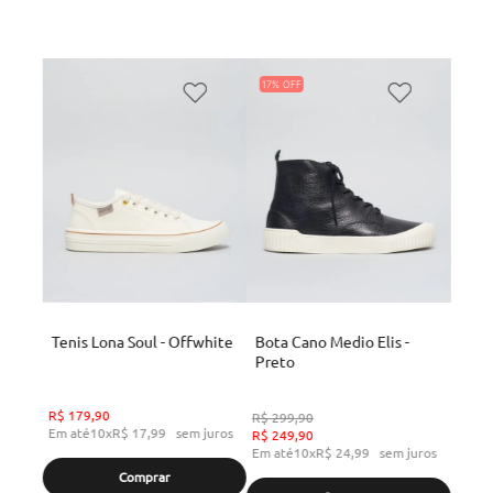
17%
Tenis Lona Soul - Offwhite
Bota Cano Medio Elis -
Preto
R$
179
,
90
R$
299
,
90
Em até
10
x
R$
17
,
99
sem juros
R$
249
,
90
Em até
10
x
R$
24
,
99
sem juros
Comprar