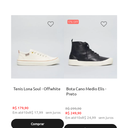
17%
Tenis Lona Soul - Offwhite
Bota Cano Medio Elis -
Preto
R$
179
,
90
R$
299
,
90
Em até
10
x
R$
17
,
99
sem juros
R$
249
,
90
Em até
10
x
R$
24
,
99
sem juros
Comprar