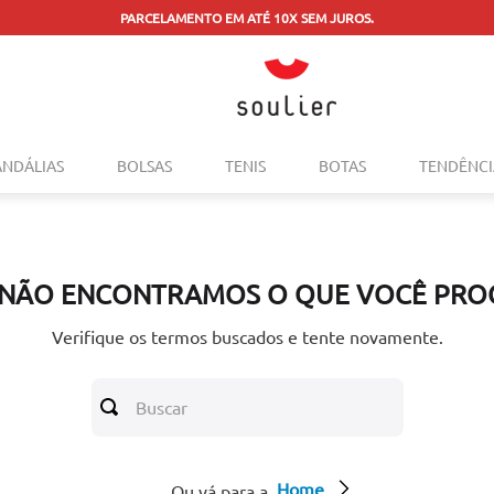
PARCELAMENTO EM ATÉ 10X SEM JUROS.
TERMOS MAIS BUSCADOS
ANDÁLIAS
BOLSAS
TENIS
BOTAS
TENDÊNCI
1
º
tenis
2
º
bolsa
3
º
sapatilha
 NÃO ENCONTRAMOS O QUE VOCÊ PRO
4
º
rasteira
5
º
mocassim
Verifique os termos buscados e tente novamente.
6
º
sandalia
Buscar
7
º
tenis couro
8
º
mochila
Home
9
º
anabela
Ou vá para a