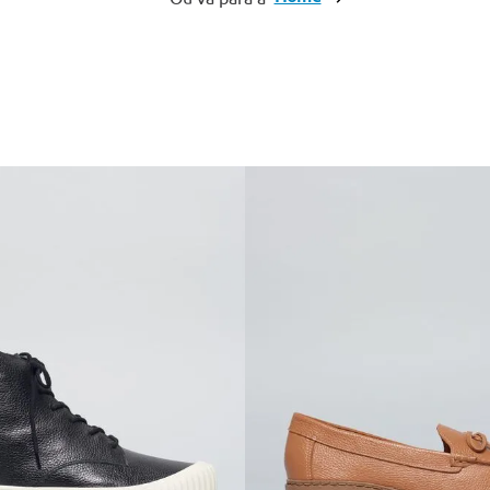
10
º
cinto