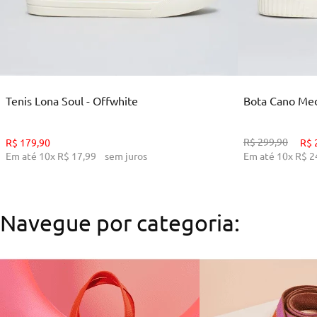
35
36
38
39
34
ADICIONAR AO CARRINHO
ADI
Tenis Lona Soul - Offwhite
Bota Cano Medi
R$
299
,
90
R$
179
,
90
R$
Em até
10
x
R$
17
,
99
sem juros
Em até
10
x
R$
2
Navegue por categoria: