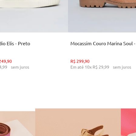
35
36
37
38
39
34
36
38
39
CIONAR AO CARRINHO
ADICIONAR AO CARR
o Elis - Preto
Mocassim Couro Marina Soul 
249
,
90
R$
299
,
90
4
,
99
sem juros
Em até
10
x
R$
29
,
99
sem juros