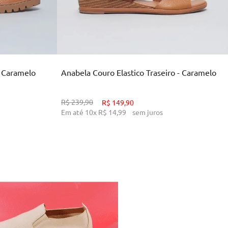
33
34
38
39
INHO
ADICIONAR AO CARRINHO
- Caramelo
Anabela Couro Elastico Traseiro - Caramelo
R$
239
,
90
R$
149
,
90
Em até
10
x
R$
14
,
99
sem juros