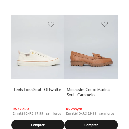
Tenis Lona Soul - Offwhite
Mocassim Couro Marina
Soul - Caramelo
R$
179
,
90
R$
299
,
90
Em até
10
x
R$
17
,
99
sem juros
Em até
10
x
R$
29
,
99
sem juros
Comprar
Comprar