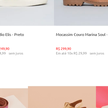
35
36
37
38
39
34
36
38
39
CIONAR AO CARRINHO
ADICIONAR AO CARR
o Elis - Preto
Mocassim Couro Marina Soul 
249
,
90
R$
299
,
90
4
,
99
sem juros
Em até
10
x
R$
29
,
99
sem juros