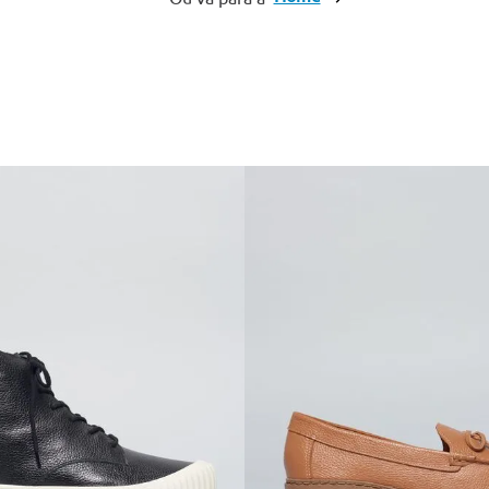
10
º
anabela