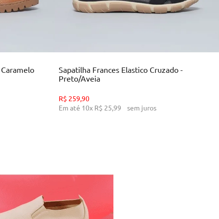
34
35
36
39
INHO
ADICIONAR AO CARRINHO
- Caramelo
Sapatilha Frances Elastico Cruzado -
Preto/Aveia
R$
259
,
90
Em até
10
x
R$
25
,
99
sem juros