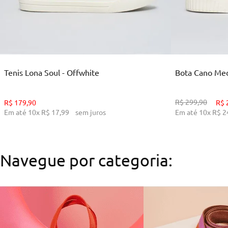
35
36
38
39
34
ADICIONAR AO CARRINHO
ADI
Tenis Lona Soul - Offwhite
Bota Cano Medi
R$
299
,
90
R$
179
,
90
R$
Em até
10
x
R$
17
,
99
sem juros
Em até
10
x
R$
2
Navegue por categoria: