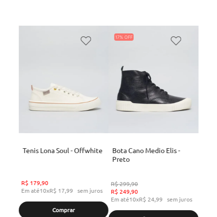
17%
Tenis Lona Soul - Offwhite
Bota Cano Medio Elis -
Preto
R$
179
,
90
R$
299
,
90
Em até
10
x
R$
17
,
99
sem juros
R$
249
,
90
Em até
10
x
R$
24
,
99
sem juros
Comprar