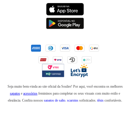
Seja muito bem-vinda ao site oficial da Soulier! Por aqui, você encontra os melhores
sapatos
e
acessórios
femininos para completar os seus visuais com muito estilo e
elegância. Confira nossos
sapatos de salto
,
scarpins
sofisticados,
tênis
confortáveis,
mocassins
,
sapatilhas
e
anabelas
. Em nossa loja online, você também encontra
botas
incríveis para usar no inverno e
rasteirinhas
para arrasar em um look de verão. Além de
bolsas
elegantes e
mochilas
estilosas, também temos
cintos
,
carteiras
,
necessaires
,
óculos
de sol
e produtos que são a última
tendência
na moda feminina. Esteja sempre elegante e