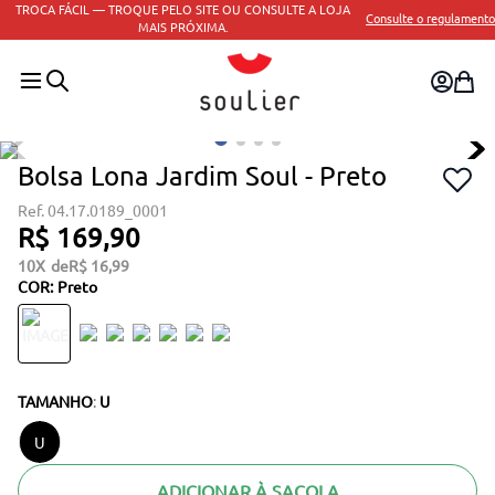
TROCA FÁCIL — TROQUE PELO SITE OU CONSULTE A LOJA
Consulte o regulamento
MAIS PRÓXIMA.
Bolsa Lona Jardim Soul - Preto
04.17.0189_0001
R$
169
,
90
10
R$
16
,
99
COR
:
Preto
TAMANHO
:
U
U
ADICIONAR À SACOLA