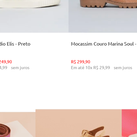
35
36
37
38
39
34
36
38
39
CIONAR AO CARRINHO
ADICIONAR AO CARR
o Elis - Preto
Mocassim Couro Marina Soul 
249
,
90
R$
299
,
90
4
,
99
sem juros
Em até
10
x
R$
29
,
99
sem juros