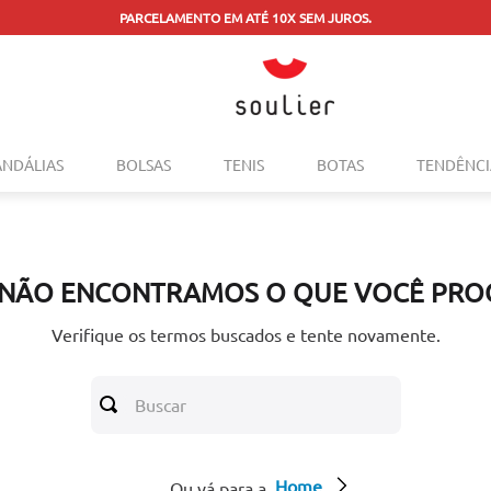
PARCELAMENTO EM ATÉ 10X SEM JUROS.
TERMOS MAIS BUSCADOS
ANDÁLIAS
BOLSAS
TENIS
BOTAS
TENDÊNCI
1
º
tenis
2
º
bolsa
3
º
sapatilha
 NÃO ENCONTRAMOS O QUE VOCÊ PRO
4
º
rasteira
5
º
mocassim
Verifique os termos buscados e tente novamente.
6
º
sandalia
Buscar
7
º
tenis couro
8
º
mochila
Home
9
º
anabela
Ou vá para a