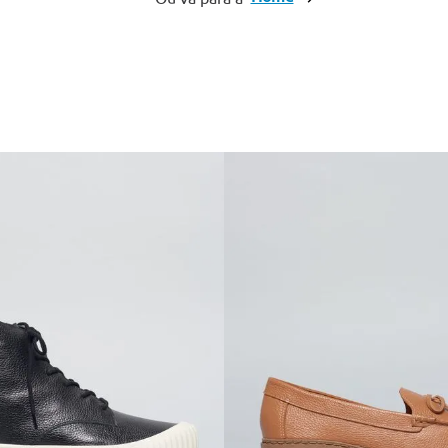
10
º
cinto