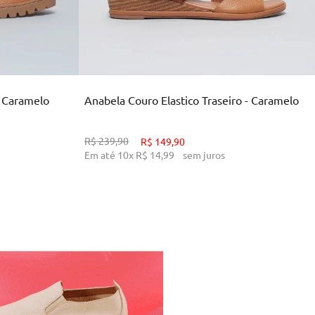
33
34
38
39
INHO
ADICIONAR AO CARRINHO
- Caramelo
Anabela Couro Elastico Traseiro - Caramelo
R$
239
,
90
R$
149
,
90
Em até
10
x
R$
14
,
99
sem juros