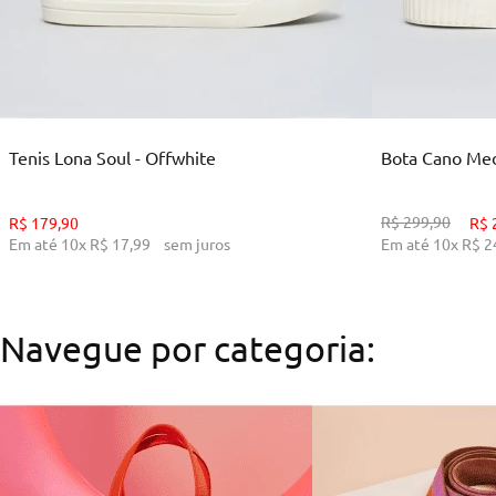
35
36
38
39
34
ADICIONAR AO CARRINHO
ADI
Tenis Lona Soul - Offwhite
Bota Cano Medi
R$
299
,
90
R$
179
,
90
R$
Em até
10
x
R$
17
,
99
sem juros
Em até
10
x
R$
2
Navegue por categoria: