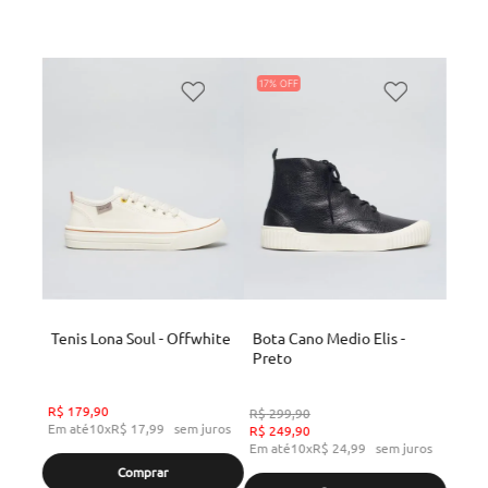
17%
Tenis Lona Soul - Offwhite
Bota Cano Medio Elis -
Preto
R$
179
,
90
R$
299
,
90
Em até
10
x
R$
17
,
99
sem juros
R$
249
,
90
Em até
10
x
R$
24
,
99
sem juros
Comprar