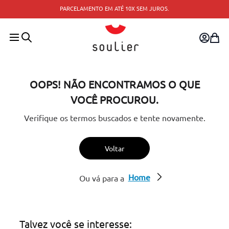
TROCA FÁCIL — TROQUE PELO SITE OU CONSULTE A LOJA
Consu
MAIS PRÓXIMA.
OOPS! NÃO ENCONTRAMOS O QUE
VOCÊ PROCUROU.
Verifique os termos buscados e tente novamente.
Voltar
Home
Ou vá para a
Talvez você se interesse: