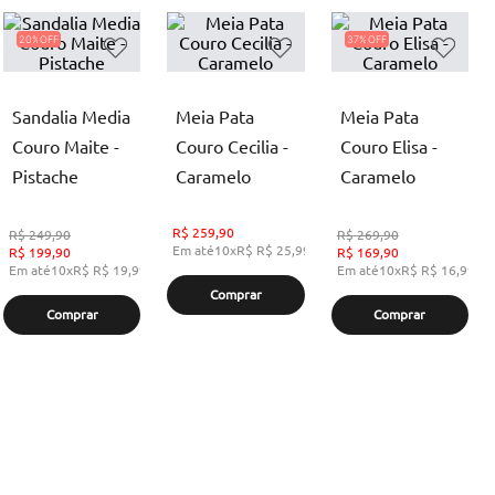
20%
37%
Sandalia Media
Meia Pata
Meia Pata
Couro Maite -
Couro Cecilia -
Couro Elisa -
Pistache
Caramelo
Caramelo
R$
259,90
R$
249,90
R$
269,90
Em até
10
x
R$
R$ 25,99
,
sem juros
R$
199,90
R$
169,90
Em até
10
x
R$
R$ 19,99
,
sem juros
Em até
10
x
R$
R$ 16,99
,
s
Comprar
Comprar
Comprar