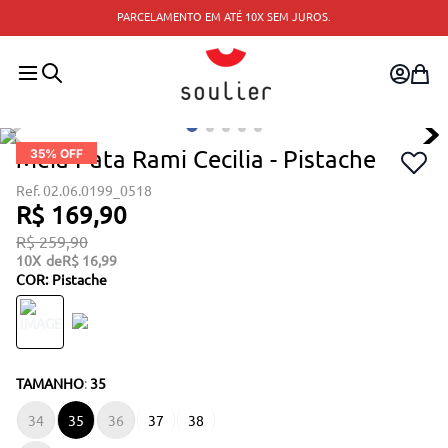
PARCELAMENTO EM ATÉ 10X SEM JUROS.
Meia Pata Rami Cecilia - Pistache
35
% OFF
02.06.0199_0518
R$
169
,
90
R$
259
,
90
10
R$
16
,
99
COR
:
Pistache
TAMANHO
:
35
34
35
36
37
38