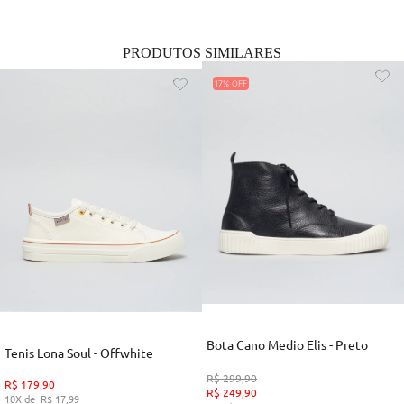
PRODUTOS SIMILARES
17%
Bota Cano Medio Elis - Preto
Tenis Lona Soul - Offwhite
R$
299
,
90
R$
179
,
90
R$
249
,
90
10
R$
17
,
99