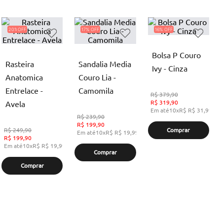
20%
17%
16%
Bolsa P Couro
Rasteira
Sandalia Media
Ivy - Cinza
Anatomica
Couro Lia -
Entrelace -
Camomila
R$
379,90
R$
319,90
Avela
Em até
10
x
R$
R$ 31,99
,
s
R$
239,90
R$
199,90
R$
249,90
Comprar
Em até
10
x
R$
R$ 19,99
,
sem juros
R$
199,90
Em até
10
x
R$
R$ 19,99
,
sem juros
Comprar
Comprar