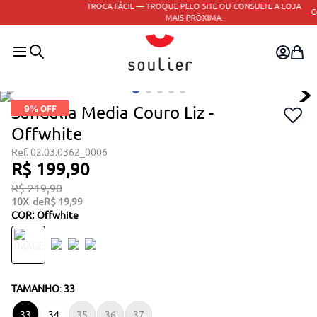
TROCA FÁCIL — TROQUE PELO SITE OU CONSULTE A LOJA
Consulte o regulamento
MAIS PRÓXIMA.
Sandalia Media Couro Liz -
9
% OFF
Offwhite
02.03.0362_0006
R$
199
,
90
R$
219
,
90
10
R$
19
,
99
COR
:
Offwhite
TAMANHO
:
33
33
34
35
36
37