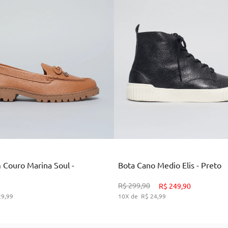
Marrom
Preto
 Couro Marina Soul -
Bota Cano Medio Elis - Preto
34
36
38
39
34
35
36
37
38
3
R$
299
,
90
R$
249
,
90
29
,
99
10
R$
24
,
99
DICIONAR AO CARRINHO
ADICIONAR AO CARRIN