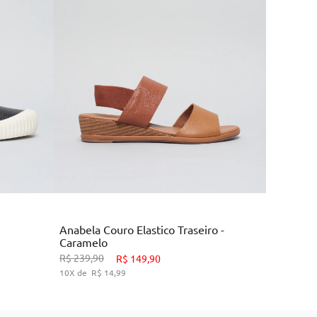
Marrom
Anabela Couro Elastico Traseiro -
Caramelo
9
33
34
38
39
R$
239
,
90
R$
149
,
90
10
R$
14
,
99
HO
ADICIONAR AO CARRINHO