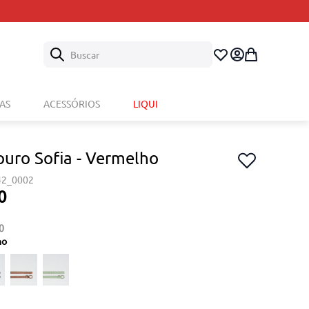
Buscar
AS
ACESSÓRIOS
LIQUI
ouro Sofia - Vermelho
42_0002
0
0
ho