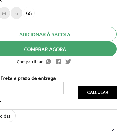
P
M
G
GG
ADICIONAR À SACOLA
COMPRAR AGORA
Compartilhar:
P
didas