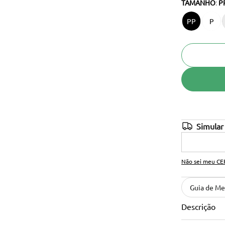
TAMANHO
:
P
10
º
cinto
PP
P
Não sei meu CE
Guia de Me
Descrição