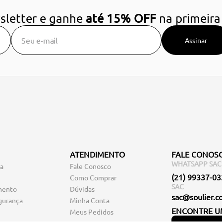
sletter e ganhe
até 15% OFF
na primeira
Assinar
ATENDIMENTO
FALE CONOS
WHATSAPP SAC
ga
Fale Conosco
(21) 99337-0
Como Comprar
SAC
mento
Dúvidas
sac@soulier.c
gurança
Minha Conta
ENCONTRE U
Meus Pedidos