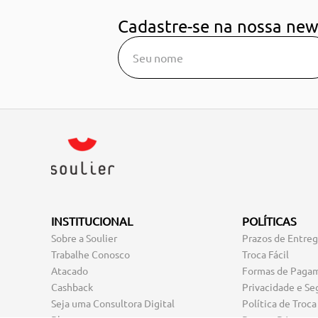
Cadastre-se na nossa new
INSTITUCIONAL
POLÍTICAS
Sobre a Soulier
Prazos de Entre
Trabalhe Conosco
Troca Fácil
Atacado
Formas de Paga
Cashback
Privacidade e Se
Seja uma Consultora Digital
Política de Troca