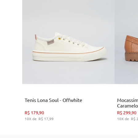
Branco
Tenis Lona Soul - Offwhite
Mocassim
Caramelo
35
36
38
39
R$
179
,
90
R$
299
,
90
10
R$
17
,
99
10
R$
ADICIONAR AO CARRINHO
A