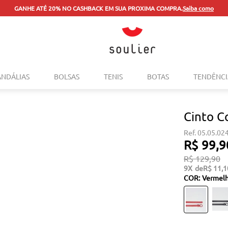
GANHE ATÉ 20% NO CASHBACK EM SUA PROXIMA COMPRA.
Saiba como
TERMOS MAIS BUSCADOS
ANDÁLIAS
BOLSAS
TENIS
BOTAS
TENDÊNCI
1
º
tenis
2
º
bolsa
Cinto C
3
º
sapatilha
05.05.02
4
º
rasteira
R$
99
,
9
5
º
mocassim
R$
129
,
90
9
R$
11
,
1
6
º
sandalia
COR
:
Vermel
7
º
tenis couro
8
º
mochila
9
º
anabela