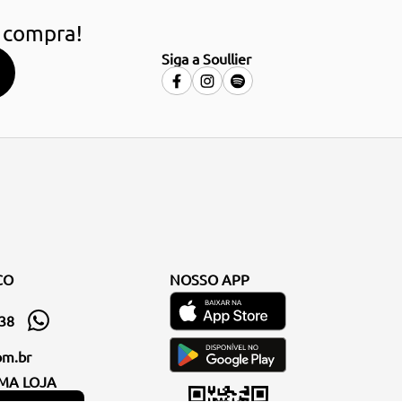
 compra!
Siga a Soullier
CO
NOSSO APP
338
om.br
MA LOJA