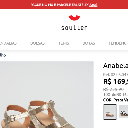
PAGUE NO PIX E PARCELE EM ATÉ 4X.
Aqui.
TERMOS MAIS BUSCADOS
ANDÁLIAS
BOLSAS
TENIS
BOTAS
TENDÊNCI
1
º
tenis
elho
2
º
bolsa
Anabela
3
º
sapatilha
02.05.04
4
º
rasteira
R$
169
,
5
º
mocassim
R$
239
,
90
10
R$
16
,
6
º
sandalia
COR
:
Prata V
7
º
tenis couro
8
º
mochila
9
º
anabela