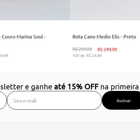
Marrom
Preto
 Couro Marina Soul -
Bota Cano Medio Elis - Preto
34
36
38
39
34
35
36
37
38
3
R$
299
,
90
R$
249
,
90
29
,
99
10
R$
24
,
99
DICIONAR AO CARRINHO
ADICIONAR AO CARRIN
sletter e ganhe
até 15% OFF
na primeira
Assinar