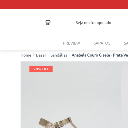
seja um franqueado
PREVIEW
SAPATOS
S
Bazar
Sandálias
Anabela Couro Gisele - Prata V
29
% OFF