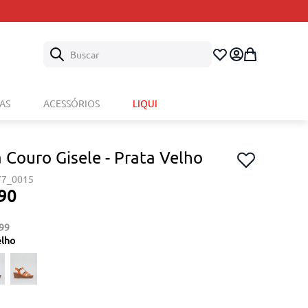
Buscar
AS
ACESSÓRIOS
LIQUI
 Couro Gisele - Prata Velho
77_0015
90
99
elho