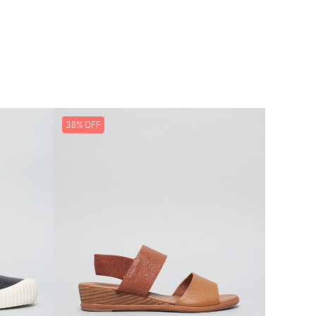
Em até
10
38%