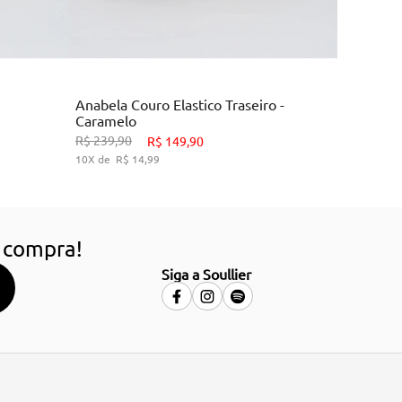
Marrom
Anabela Couro Elastico Traseiro -
Caramelo
9
33
34
38
39
R$
239
,
90
R$
149
,
90
10
R$
14
,
99
HO
ADICIONAR AO CARRINHO
 compra!
Siga a Soullier