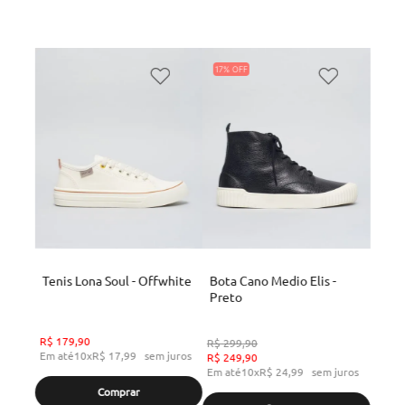
17%
Tenis Lona Soul - Offwhite
Bota Cano Medio Elis -
Preto
R$
179
,
90
R$
299
,
90
Em até
10
x
R$
17
,
99
sem juros
R$
249
,
90
Em até
10
x
R$
24
,
99
sem juros
Comprar