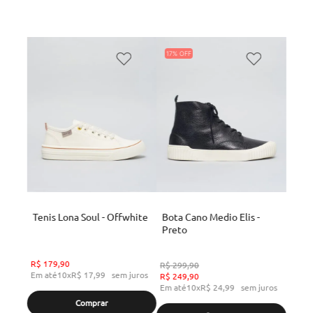
17%
Tenis Lona Soul - Offwhite
Bota Cano Medio Elis -
Preto
R$
179
,
90
R$
299
,
90
Em até
10
x
R$
17
,
99
sem juros
R$
249
,
90
Em até
10
x
R$
24
,
99
sem juros
Comprar