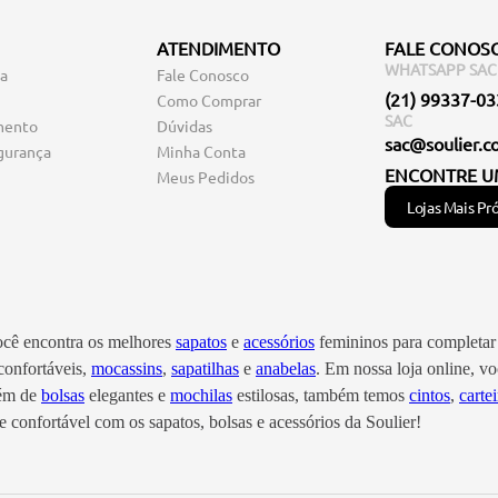
ATENDIMENTO
FALE CONOS
WHATSAPP SAC
ga
Fale Conosco
(21) 99337-0
Como Comprar
SAC
mento
Dúvidas
sac@soulier.c
gurança
Minha Conta
ENCONTRE U
Meus Pedidos
Lojas Mais Pr
você encontra os melhores
sapatos
e
acessórios
femininos para completar 
onfortáveis,
mocassins
,
sapatilhas
e
anabelas
. Em nossa loja online, 
lém de
bolsas
elegantes e
mochilas
estilosas, também temos
cintos
,
cartei
 confortável com os sapatos, bolsas e acessórios da Soulier!