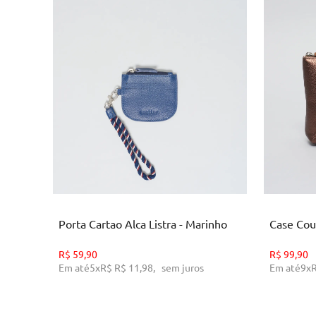
U
ADICIONAR AO CARRINHO
AD
Porta Cartao Alca Listra - Marinho
Case Cou
R$
59,90
R$
99,90
Em até
5
x
R$
R$ 11,98
,
sem juros
Em até
9
x