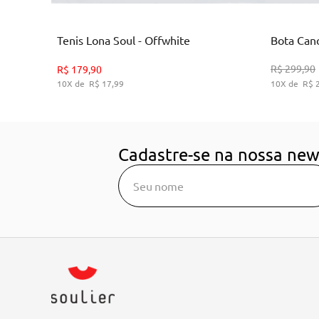
Branco
Tenis Lona Soul - Offwhite
Bota Cano
35
36
38
39
R$
299
,
90
R$
179
,
90
10
R$
17
,
99
10
R$
ADICIONAR AO CARRINHO
A
Cadastre-se na nossa new