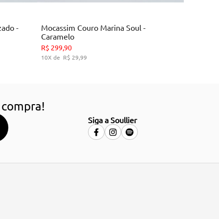
Marrom
zado -
Mocassim Couro Marina Soul -
Caramelo
34
36
38
39
R$
299
,
90
10
R$
29
,
99
HO
ADICIONAR AO CARRINHO
 compra!
Siga a Soullier