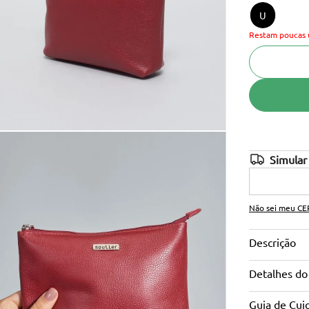
U
10
º
cinto
Restam poucas 
Não sei meu CE
Descrição
Detalhes do
Guia de Cui