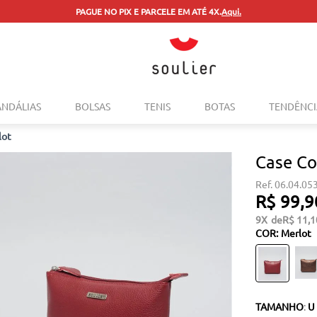
PAGUE NO PIX E PARCELE EM ATÉ 4X.
Aqui.
TERMOS MAIS BUSCADOS
ANDÁLIAS
BOLSAS
TENIS
BOTAS
TENDÊNCI
1
º
tenis
lot
2
º
bolsa
Case Co
3
º
sapatilha
06.04.05
4
º
rasteira
R$
99
,
9
5
º
mocassim
9
R$
11
,
1
COR
:
Merlot
6
º
sandalia
7
º
tenis couro
8
º
mochila
TAMANHO
:
U
9
º
anabela