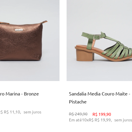
U
34
36
39
ICIONAR AO CARRINHO
ADICIONAR AO CARRINH
ro Marina - Bronze
Sandalia Media Couro Maite -
Pistache
R$
R$ 11,10
,
sem juros
R$
249,90
R$
199,90
Em até
10
x
R$
R$ 19,99
,
sem juros