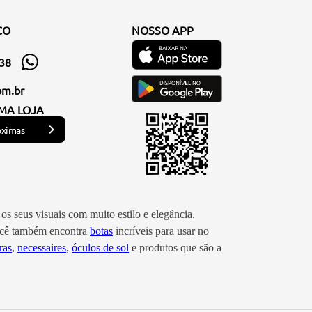
CO
NOSSO APP
338
om.br
MA LOJA
óximas
os seus visuais com muito estilo e elegância.
você também encontra
botas
incríveis para usar no
ras
,
necessaires
,
óculos de sol
e produtos que são a