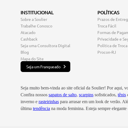
INSTITUCIONAL
POLÍTICAS
Sobre a Soulier
Prazos de Entre
Trabalhe Conosco
Troca Fácil
Atacado
Formas de Paga
Cashback
Privacidade e Se
Seja uma Consultora Digital
Política de Troca
Blog
Procon-RJ
Mapa do Site
Seja um Franqueado
Seja muito bem-vinda ao site oficial da Soulier! Por aqui, 
Confira nossos
sapatos de salto
,
scarpins
sofisticados,
tênis
c
inverno e
rasteirinhas
para arrasar em um look de verão. A
última
tendência
na moda feminina. Esteja sempre elegante e