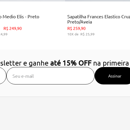
Multi
Preto
Colors
 Medio Elis - Preto
Sapatilha Frances Elastico Cru
Preto/Aveia
34
35
36
37
38
39
34
35
36
39
R$
249
,
90
R$
259
,
90
24
,
99
10
R$
25
,
99
DICIONAR AO CARRINHO
ADICIONAR AO CARRIN
sletter e ganhe
até 15% OFF
na primeira
Assinar