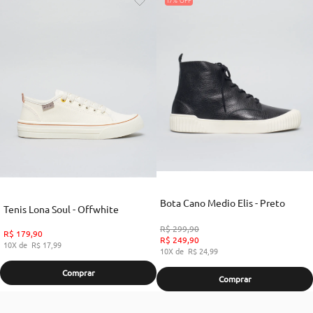
17%
Bota Cano Medio Elis - Preto
Tenis Lona Soul - Offwhite
R$
299
,
90
R$
179
,
90
R$
249
,
90
10
R$
17
,
99
10
R$
24
,
99
Comprar
Comprar