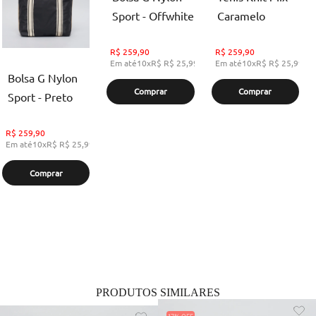
Sport - Offwhite
Caramelo
R$
259,90
R$
259,90
Em até
10
x
R$
R$ 25,99
,
sem juros
Em até
10
x
R$
R$ 25,99
,
s
Bolsa G Nylon
Comprar
Comprar
Sport - Preto
R$
259,90
Em até
10
x
R$
R$ 25,99
,
sem juros
Comprar
PRODUTOS SIMILARES