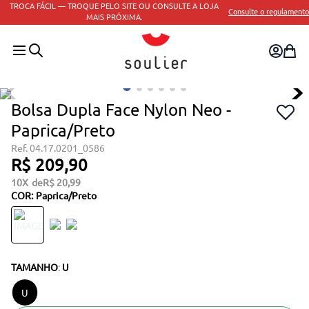
TROCA FÁCIL — TROQUE PELO SITE OU CONSULTE A LOJA
Consulte o regulamento
MAIS PRÓXIMA.
Bolsa Dupla Face Nylon Neo -
Paprica/Preto
04.17.0201_0586
R$
209
,
90
10
R$
20
,
99
COR
:
Paprica/preto
TAMANHO
:
U
U