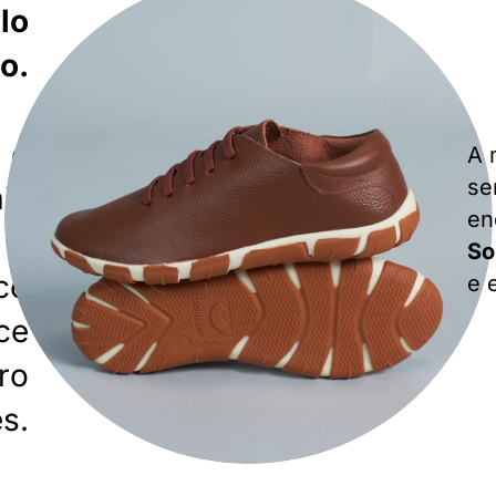
lo
o.
 e
A 
se
is
en
 o
So
co
e 
ce
ro
s.