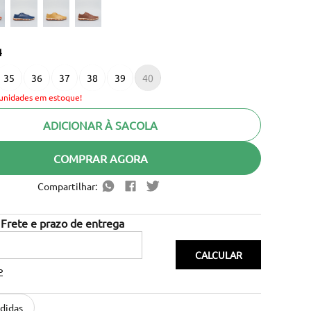
4
35
36
37
38
39
40
unidades em estoque!
ADICIONAR À SACOLA
COMPRAR AGORA
Compartilhar:
P
didas