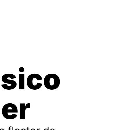
sico
ier