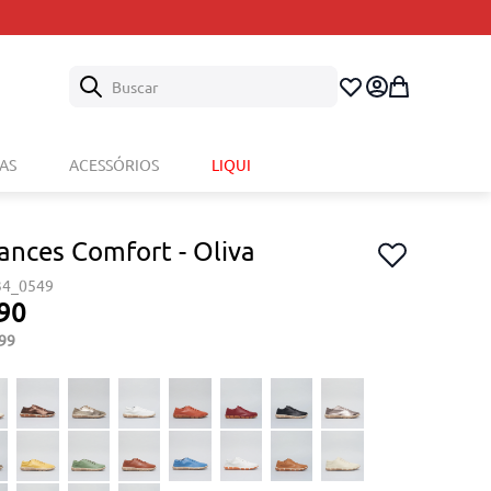
Buscar
AS
ACESSÓRIOS
LIQUI
rances Comfort - Oliva
34_0549
90
99