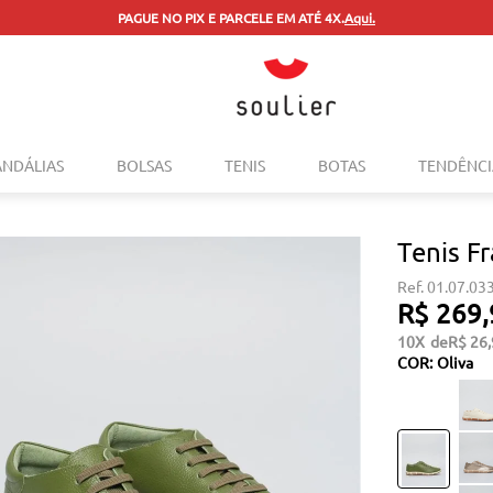
PAGUE NO PIX E PARCELE EM ATÉ 4X.
Aqui.
TERMOS MAIS BUSCADOS
ANDÁLIAS
BOLSAS
TENIS
BOTAS
TENDÊNCI
1
º
tenis
2
º
bolsa
Tenis F
3
º
sapatilha
01.07.03
4
º
rasteira
R$
269
,
5
º
mocassim
10
R$
26
,
COR
:
Oliva
6
º
sandalia
7
º
tenis couro
8
º
mochila
9
º
anabela