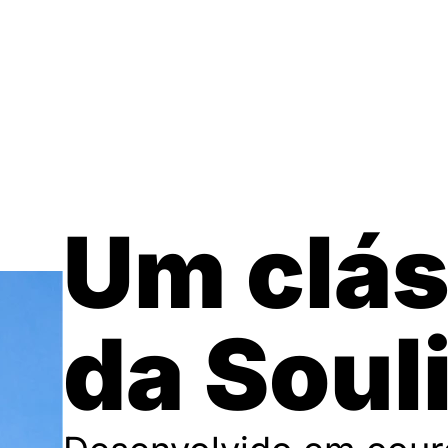
Um clás
da Soul