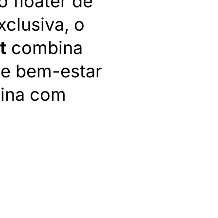
 floater de
xclusiva, o
t
combina
 e bem-estar
tina com