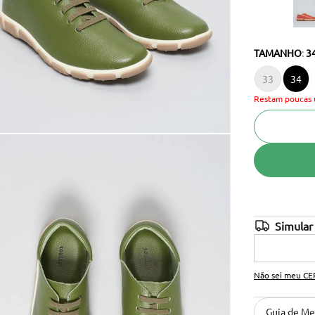
10
º
cinto
TAMANHO
:
3
33
34
Restam poucas 
Não sei meu CE
Guia de Me