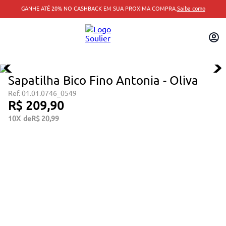
GANHE ATÉ 20% NO CASHBACK EM SUA PROXIMA COMPRA.
Saiba como
Sapatilha Bico Fino Antonia - Oliva
01.01.0746_0549
R$
209
,
90
10
R$
20
,
99