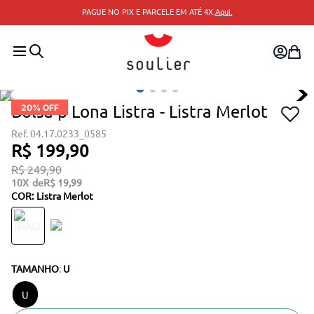
PAGUE NO PIX E PARCELE EM ATÉ 4X.
Aqui.
Bolsa p Lona Listra - Listra Merlot
20
% OFF
04.17.0233_0585
R$
199
,
90
R$
249
,
90
10
R$
19
,
99
COR
:
Listra Merlot
TAMANHO
:
U
U