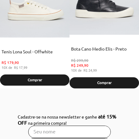
Bota Cano Medio Elis - Preto
Tenis Lona Soul - Offwhite
R$
299
,
90
R$
179
,
90
R$
249
,
90
10
R$
17
,
99
10
R$
24
,
99
Comprar
Comprar
até 15%
Cadastre-se na nossa newsletter e ganhe
OFF
na primeira compra!