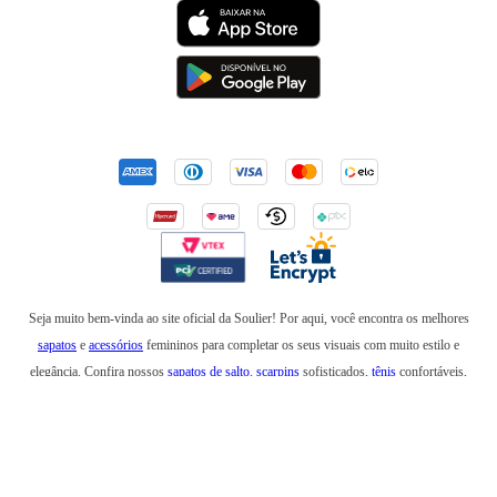
Seja muito bem-vinda ao site oficial da Soulier! Por aqui, você encontra os melhores
sapatos
e
acessórios
femininos para completar os seus visuais com muito estilo e
elegância. Confira nossos
sapatos de salto
,
scarpins
sofisticados,
tênis
confortáveis,
mocassins
,
sapatilhas
e
anabelas
. Em nossa loja online, você também encontra
botas
incríveis para usar no inverno e
rasteirinhas
para arrasar em um look de verão. Além de
bolsas
elegantes e
mochilas
estilosas, também temos
cintos
,
carteiras
,
necessaires
,
óculos
de sol
e produtos que são a última
tendência
na moda feminina. Esteja sempre elegante e