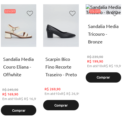
32%
17%
Sandalia Media
Tricouro -
Bronze
R$
239,90
Sandalia Media
Scarpin Bico
R$
199,90
Em até
10
x
R$
R$ 19,99
,
s
Couro Eliana -
Fino Recorte
Offwhite
Traseiro - Preto
Comprar
R$
269,90
R$
249,90
Em até
10
x
R$
R$ 26,99
,
sem juros
R$
169,90
Em até
10
x
R$
R$ 16,99
,
sem juros
Comprar
Comprar