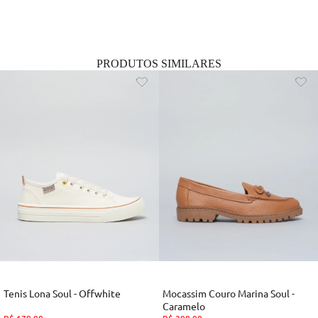
PRODUTOS SIMILARES
Tenis Lona Soul - Offwhite
Mocassim Couro Marina Soul -
Caramelo
R$
179
,
90
R$
299
,
90