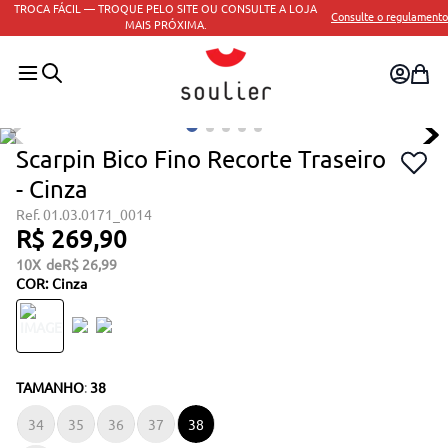
TROCA FÁCIL — TROQUE PELO SITE OU CONSULTE A LOJA
Consulte o regulamento
MAIS PRÓXIMA.
Scarpin Bico Fino Recorte Traseiro
- Cinza
01.03.0171_0014
R$
269
,
90
10
R$
26
,
99
COR
:
Cinza
TAMANHO
:
38
34
35
36
37
38