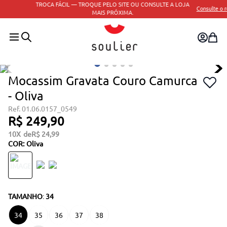
TROCA FÁCIL — TROQUE PELO SITE OU CONSULTE A LOJA
Consulte o regulamento
MAIS PRÓXIMA.
Mocassim Gravata Couro Camurca
- Oliva
01.06.0157_0549
R$
249
,
90
10
R$
24
,
99
COR
:
Oliva
TAMANHO
:
34
34
35
36
37
38