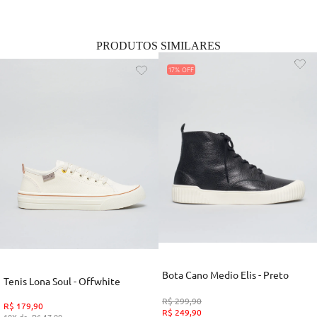
PRODUTOS SIMILARES
17%
Bota Cano Medio Elis - Preto
Tenis Lona Soul - Offwhite
R$
299
,
90
R$
179
,
90
R$
249
,
90
10
R$
17
,
99