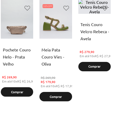
33%
Tenis Couro
Velcro Rebeca -
Avela
Pochete Couro
Meia Pata
R$
279,90
Em até
10
x
R$
R$ 27,99
,
s
Helo - Prata
Couro Vies -
Velho
Oliva
Comprar
R$
269,90
R$
269,90
Em até
10
x
R$
R$ 26,99
,
sem juros
R$
179,90
Em até
10
x
R$
R$ 17,99
,
sem juros
Comprar
Comprar