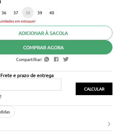
4
36
37
38
39
40
unidades em estoque!
ADICIONAR À SACOLA
COMPRAR AGORA
Compartilhar:
P
didas