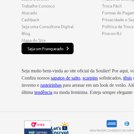
Trabalhe Conosco
Troca Fácil
Atacado
Formas de Paga
Cashback
Privacidade e Se
Seja uma Consultora Digital
Política de Troca
Blog
Procon-RJ
Mapa do Site
Seja um Franqueado
Seja muito bem-vinda ao site oficial da Soulier! Por aqui, 
Confira nossos
sapatos de salto
,
scarpins
sofisticados,
tênis
c
inverno e
rasteirinhas
para arrasar em um look de verão. A
última
tendência
na moda feminina. Esteja sempre elegante e
NEW RIVER COMERCIO DE ARTIGO