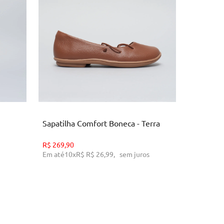
34
O
ADICIONAR AO CARRINHO
AD
Sapatilha Comfort Boneca - Terra
Bolsa Blu
Preto
R$
269,90
Em até
10
x
R$
R$ 26,99
,
sem juros
R$
249,90
Em até
10