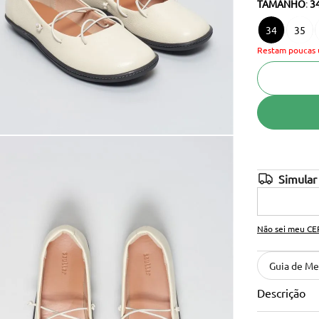
TAMANHO
:
3
10
º
cinto
34
35
Restam poucas 
Não sei meu CE
Guia de Me
Descrição