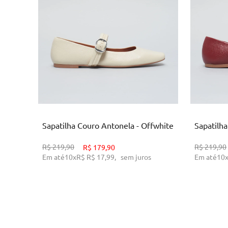
34
38
39
ADICIONAR AO CARRINHO
AD
Sapatilha Couro Antonela - Offwhite
Sapatilh
R$
219,90
R$
219,90
R$
179,90
Em até
10
x
R$
R$ 17,99
,
sem juros
Em até
10