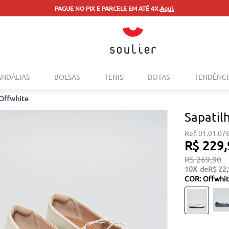
PAGUE NO PIX E PARCELE EM ATÉ 4X.
Aqui.
TERMOS MAIS BUSCADOS
ANDÁLIAS
BOLSAS
TENIS
BOTAS
TENDÊNCI
1
º
tenis
 Offwhite
2
º
bolsa
Sapatil
3
º
sapatilha
01.01.07
4
º
rasteira
R$
229
,
5
º
mocassim
R$
269
,
90
10
R$
22
,
6
º
sandalia
COR
:
Offwhi
7
º
tenis couro
8
º
mochila
9
º
anabela