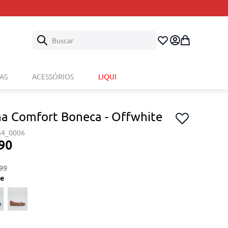
Buscar
AS
ACESSÓRIOS
LIQUI
ha Comfort Boneca - Offwhite
64_0006
90
99
te