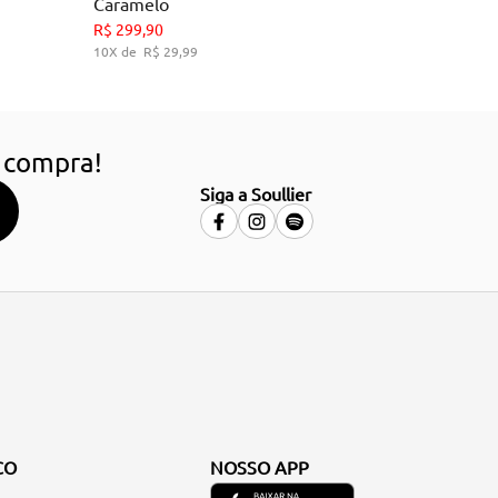
Caramelo
34
36
38
39
R$
299
,
90
10
R$
29
,
99
HO
ADICIONAR AO CARRINHO
 compra!
Siga a Soullier
CO
NOSSO APP