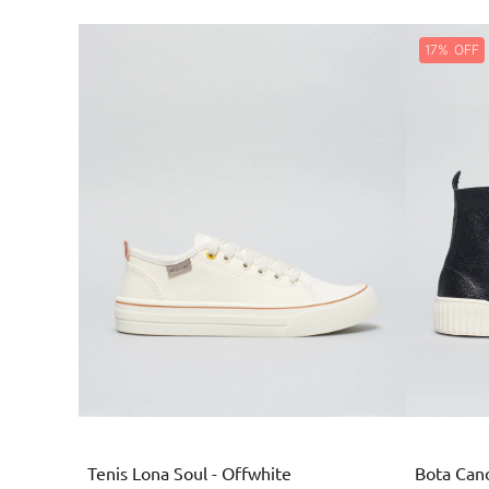
17%
Branco
Tenis Lona Soul - Offwhite
Bota Cano