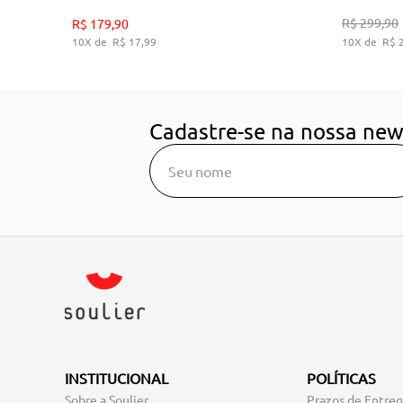
35
36
38
39
R$
299
,
90
R$
179
,
90
10
R$
17
,
99
10
R$
ADICIONAR AO CARRINHO
A
Cadastre-se na nossa new
INSTITUCIONAL
POLÍTICAS
Sobre a Soulier
Prazos de Entre