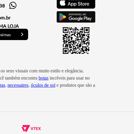
338
om.br
MA LOJA
óximas
os seus visuais com muito estilo e elegância.
você também encontra
botas
incríveis para usar no
ras
,
necessaires
,
óculos de sol
e produtos que são a