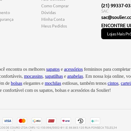
(21) 99337-0
Como Comprar
SAC
mento
Dúvidas
sac@soulier.c
gurança
Minha Conta
ENCONTRE U
Meus Pedidos
Lojas Mais Pr
você encontra os melhores
sapatos
e
acessórios
femininos para completar 
onfortáveis,
mocassins
,
sapatilhas
e
anabelas
. Em nossa loja online, 
lém de
bolsas
elegantes e
mochilas
estilosas, também temos
cintos
,
cartei
 confortável com os sapatos, bolsas e acessórios da Soulier!
S DE COURO LTDA CNPJ: 12.150.996/0002-81 I.E: 86.863.120 RUA FONSECA TELES,54