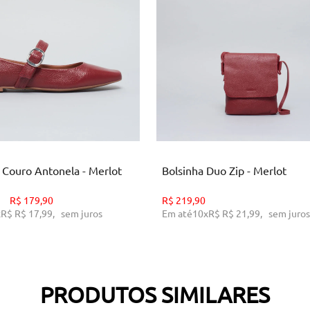
35
38
U
ICIONAR AO CARRINHO
ADICIONAR AO CARRINH
a Couro Antonela - Merlot
Bolsinha Duo Zip - Merlot
R$
179,90
R$
219,90
x
R$
R$ 17,99
,
sem juros
Em até
10
x
R$
R$ 21,99
,
sem juros
PRODUTOS SIMILARES