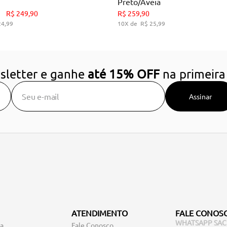
Preto/Aveia
34
35
36
37
38
39
34
35
36
39
R$
249
,
90
R$
259
,
90
24
,
99
10
R$
25
,
99
DICIONAR AO CARRINHO
ADICIONAR AO CARRIN
sletter e ganhe
até 15% OFF
na primeira
Assinar
ATENDIMENTO
FALE CONOS
WHATSAPP SAC
ga
Fale Conosco