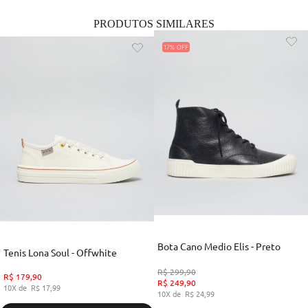
PRODUTOS SIMILARES
17%
Bota Cano Medio Elis - Preto
Tenis Lona Soul - Offwhite
R$
299
,
90
R$
179
,
90
R$
249
,
90
10
R$
17
,
99
10
R$
24
,
99