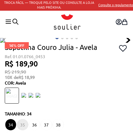
TROCA FÁCIL — TROQUE PELO SITE OU CONSULTE A LOJA
Consulte o regulamento
MAIS PRÓXIMA.
Sapatilha Couro Julia - Avela
14
% OFF
01.01.0766_0453
R$
189
,
90
R$
219
,
90
10
R$
18
,
99
COR
:
Avela
TAMANHO
:
34
34
35
36
37
38