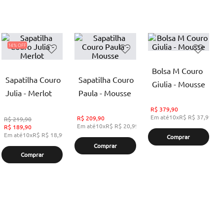
14%
Bolsa M Couro
Sapatilha Couro
Sapatilha Couro
Giulia - Mousse
Julia - Merlot
Paula - Mousse
R$
379,90
Em até
10
x
R$
R$ 37,99
,
s
R$
209,90
R$
219,90
Em até
10
x
R$
R$ 20,99
,
sem juros
R$
189,90
Em até
10
x
R$
R$ 18,99
,
sem juros
Comprar
Comprar
Comprar