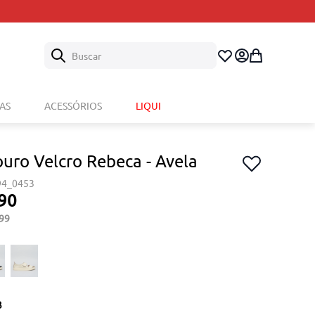
Buscar
AS
ACESSÓRIOS
LIQUI
ouro Velcro Rebeca - Avela
94_0453
90
99
3