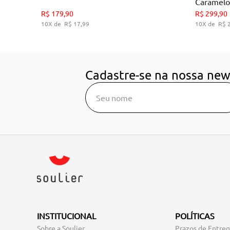
Caramelo
35
36
38
39
R$
179
,
90
R$
299
,
90
10
R$
17
,
99
10
R$
ADICIONAR AO CARRINHO
A
Cadastre-se na nossa new
INSTITUCIONAL
POLÍTICAS
Sobre a Soulier
Prazos de Entre