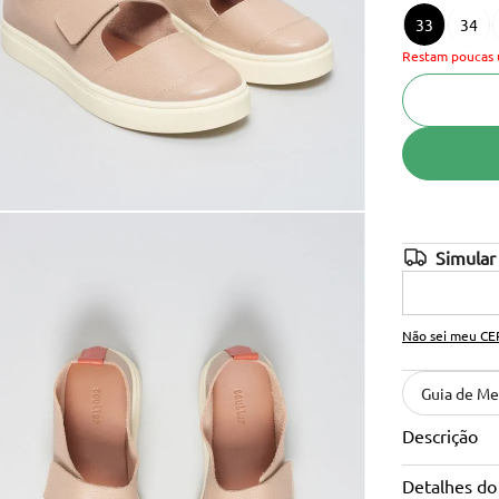
33
34
10
º
cinto
Restam poucas 
Não sei meu CE
Guia de Me
Descrição
Detalhes do