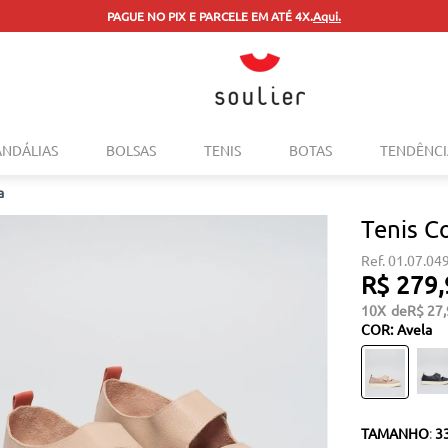
PAGUE NO PIX E PARCELE EM ATÉ 4X.
Aqui.
TERMOS MAIS BUSCADOS
ANDÁLIAS
BOLSAS
TENIS
BOTAS
TENDÊNCI
1
º
tenis
a
2
º
bolsa
Tenis C
3
º
sapatilha
01.07.04
4
º
rasteira
R$
279
,
5
º
mocassim
10
R$
27
,
COR
:
Avela
6
º
sandalia
7
º
tenis couro
8
º
mochila
TAMANHO
:
3
9
º
anabela