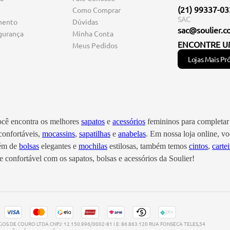
(21) 99337-0
Como Comprar
SAC
mento
Dúvidas
sac@soulier.c
gurança
Minha Conta
ENCONTRE U
Meus Pedidos
Lojas Mais Pr
você encontra os melhores
sapatos
e
acessórios
femininos para completar 
onfortáveis,
mocassins
,
sapatilhas
e
anabelas
. Em nossa loja online, 
lém de
bolsas
elegantes e
mochilas
estilosas, também temos
cintos
,
cartei
 confortável com os sapatos, bolsas e acessórios da Soulier!
S DE COURO LTDA CNPJ: 12.150.996/0002-81 I.E: 86.863.120 RUA FONSECA TELES,54