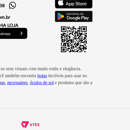
338
om.br
MA LOJA
óximas
os seus visuais com muito estilo e elegância.
você também encontra
botas
incríveis para usar no
ras
,
necessaires
,
óculos de sol
e produtos que são a