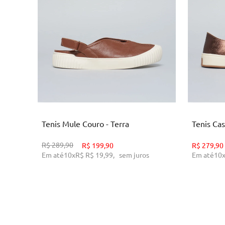
34
3
ADICIONAR AO CARRINHO
AD
Tenis Mule Couro - Terra
Tenis Ca
R$
289,90
R$
199,90
R$
279,90
Em até
10
x
R$
R$ 19,99
,
sem juros
Em até
10