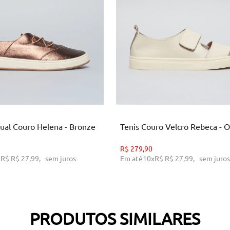
4
35
36
37
38
39
33
37
38
40
ICIONAR AO CARRINHO
ADICIONAR AO CARRINH
sual Couro Helena - Bronze
Tenis Couro Velcro Rebeca - O
R$
279,90
x
R$
R$ 27,99
,
sem juros
Em até
10
x
R$
R$ 27,99
,
sem juros
PRODUTOS SIMILARES