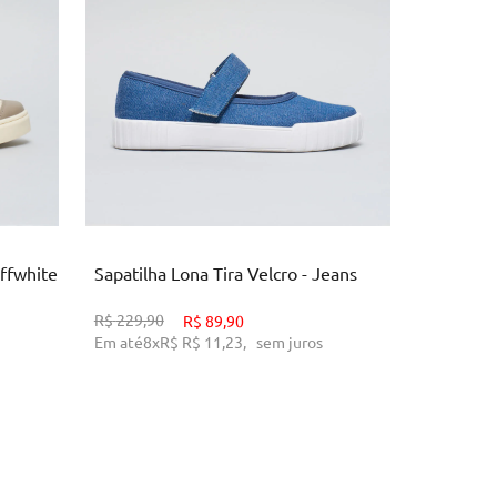
34
O
ADICIONAR AO CARRINHO
AD
ffwhite
Sapatilha Lona Tira Velcro - Jeans
Tenis Co
R$
229,90
R$
89,90
R$
279,90
Em até
8
x
R$
R$ 11,23
,
sem juros
Em até
10