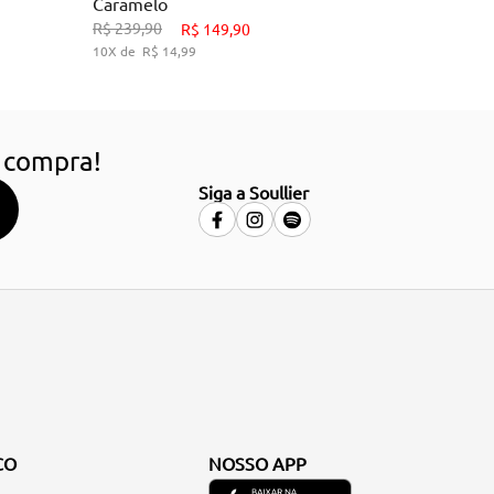
Caramelo
9
33
34
38
39
R$
239
,
90
R$
149
,
90
10
R$
14
,
99
HO
ADICIONAR AO CARRINHO
 compra!
Siga a Soullier
CO
NOSSO APP