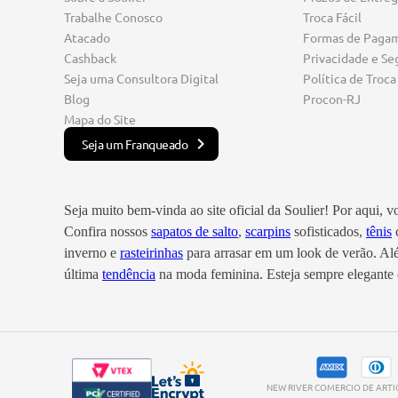
Trabalhe Conosco
Troca Fácil
Atacado
Formas de Paga
Cashback
Privacidade e Se
Seja uma Consultora Digital
Política de Troca
Blog
Procon-RJ
Mapa do Site
Seja um Franqueado
Seja muito bem-vinda ao site oficial da Soulier! Por aqui, 
Confira nossos
sapatos de salto
,
scarpins
sofisticados,
tênis
c
inverno e
rasteirinhas
para arrasar em um look de verão. A
última
tendência
na moda feminina. Esteja sempre elegante e
NEW RIVER COMERCIO DE ARTIGO