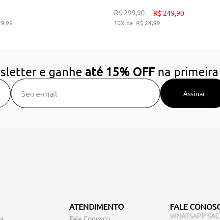
34
36
38
39
34
35
36
37
38
3
R$
299
,
90
R$
249
,
90
29
,
99
10
R$
24
,
99
DICIONAR AO CARRINHO
ADICIONAR AO CARRIN
sletter e ganhe
até 15% OFF
na primeira
Assinar
ATENDIMENTO
FALE CONOS
WHATSAPP SAC
ga
Fale Conosco