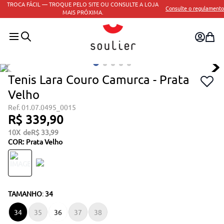
TROCA FÁCIL — TROQUE PELO SITE OU CONSULTE A LOJA
Consulte o regulamento
MAIS PRÓXIMA.
Tenis Lara Couro Camurca - Prata
Velho
01.07.0495_0015
R$
339
,
90
10
R$
33
,
99
COR
:
Prata Velho
TAMANHO
:
34
34
35
36
37
38