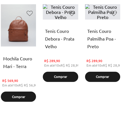
Tenis Couro
Tenis Couro
Debora - Prata
Palmilha Poa -
Velho
Preto
Mochila Couro
R$
289,90
R$
289,90
Em até
10
x
R$
R$ 28,99
,
sem juros
Em até
10
x
R$
R$ 28,99
,
s
Mari - Terra
Comprar
Comprar
R$
569,90
Em até
10
x
R$
R$ 56,99
,
sem juros
Comprar