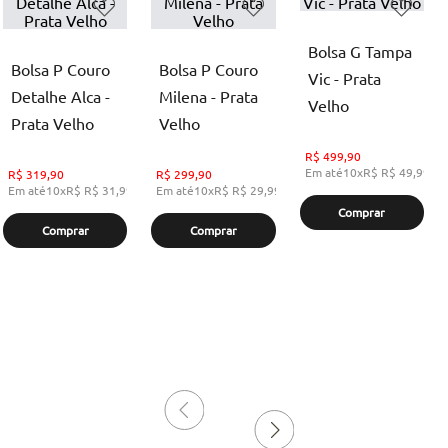
Bolsa G Tampa
Bolsa P Couro
Bolsa P Couro
Vic - Prata
Detalhe Alca -
Milena - Prata
Velho
Prata Velho
Velho
R$
499,90
Em até
10
x
R$
R$ 49,99
,
s
R$
319,90
R$
299,90
Em até
10
x
R$
R$ 31,99
,
sem juros
Em até
10
x
R$
R$ 29,99
,
sem juros
Comprar
Comprar
Comprar