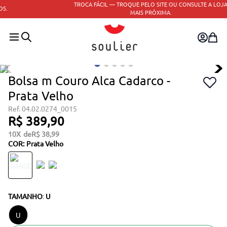
TROCA FÁCIL — TROQUE PELO SITE OU CONSULTE A LOJA
Consulte o regulamento
MAIS PRÓXIMA.
Bolsa m Couro Alca Cadarco -
Prata Velho
04.02.0274_0015
R$
389
,
90
10
R$
38
,
99
COR
:
Prata Velho
TAMANHO
:
U
U