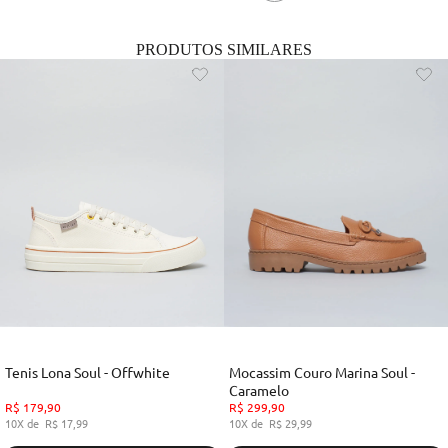
PRODUTOS SIMILARES
Tenis Lona Soul - Offwhite
Mocassim Couro Marina Soul -
Caramelo
R$
179
,
90
R$
299
,
90
10
R$
17
,
99
10
R$
29
,
99