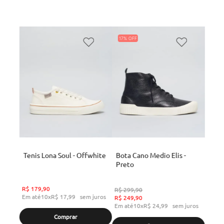
17%
Tenis Lona Soul - Offwhite
Bota Cano Medio Elis -
Preto
R$
179
,
90
R$
299
,
90
Em até
10
x
R$
17
,
99
sem juros
R$
249
,
90
Em até
10
x
R$
24
,
99
sem juros
Comprar