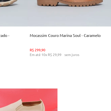
34
36
38
39
INHO
ADICIONAR AO CARRINHO
zado -
Mocassim Couro Marina Soul - Caramelo
R$
299
,
90
Em até
10
x
R$
29
,
99
sem juros