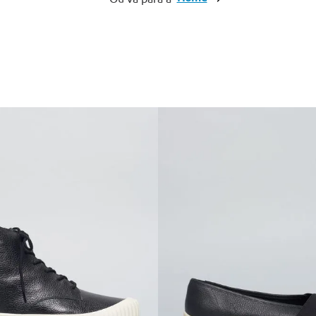
10
º
cinto