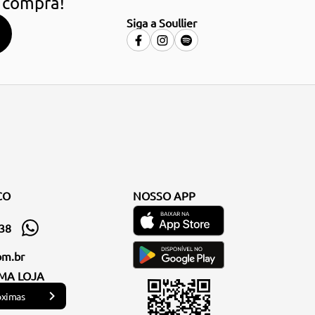
 compra!
Siga a Soullier
CO
NOSSO APP
338
om.br
MA LOJA
óximas