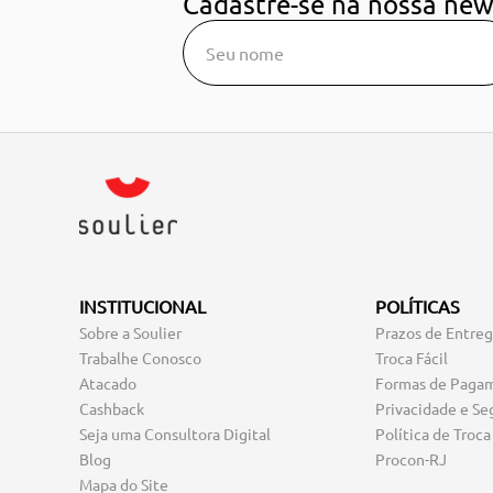
Cadastre-se na nossa new
INSTITUCIONAL
POLÍTICAS
Sobre a Soulier
Prazos de Entre
Trabalhe Conosco
Troca Fácil
Atacado
Formas de Paga
Cashback
Privacidade e Se
Seja uma Consultora Digital
Política de Troca
Blog
Procon-RJ
Mapa do Site