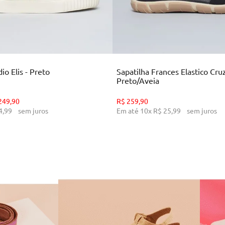
35
36
37
38
39
34
35
36
39
CIONAR AO CARRINHO
ADICIONAR AO CARR
o Elis - Preto
Sapatilha Frances Elastico Cru
Preto/Aveia
249
,
90
R$
259
,
90
4
,
99
sem juros
Em até
10
x
R$
25
,
99
sem juros