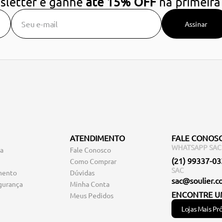
sletter e ganhe
até 15% OFF
na primeira
Assinar
ATENDIMENTO
FALE CONOS
WHATSAPP SAC
ga
Fale Conosco
(21) 99337-0
Como Comprar
SAC
mento
Dúvidas
sac@soulier.c
gurança
Minha Conta
ENCONTRE U
Meus Pedidos
Lojas Mais Pr