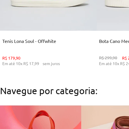
35
36
38
39
34
ADICIONAR AO CARRINHO
ADI
Tenis Lona Soul - Offwhite
Bota Cano Medi
R$
299
,
90
R$
179
,
90
R$
Em até
10
x
R$
17
,
99
sem juros
Em até
10
x
R$
2
Navegue por categoria: