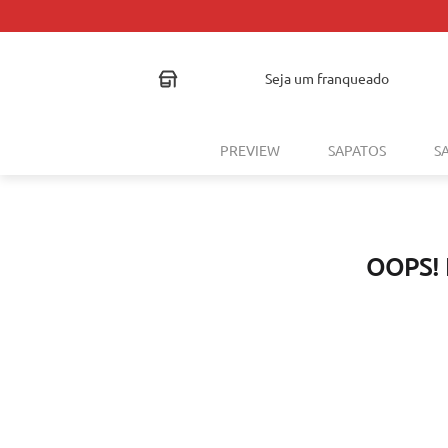
PARCELAMENTO EM ATÉ 10X SEM JUROS.
seja um franqueado
PREVIEW
SAPATOS
S
OOPS!