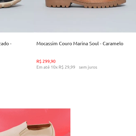
34
36
38
39
INHO
ADICIONAR AO CARRINHO
zado -
Mocassim Couro Marina Soul - Caramelo
R$
299
,
90
Em até
10
x
R$
29
,
99
sem juros