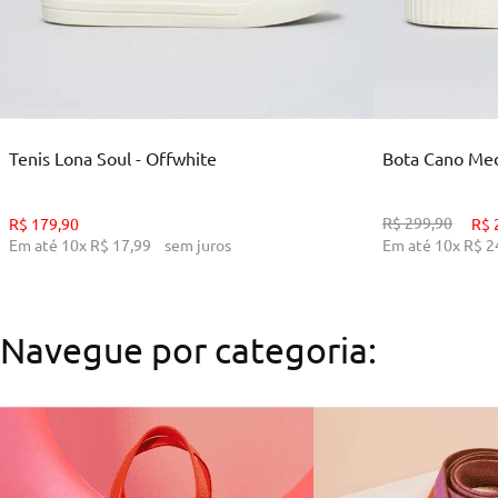
35
36
38
39
34
ADICIONAR AO CARRINHO
ADI
Tenis Lona Soul - Offwhite
Bota Cano Medi
R$
299
,
90
R$
179
,
90
R$
Em até
10
x
R$
17
,
99
sem juros
Em até
10
x
R$
2
Navegue por categoria: