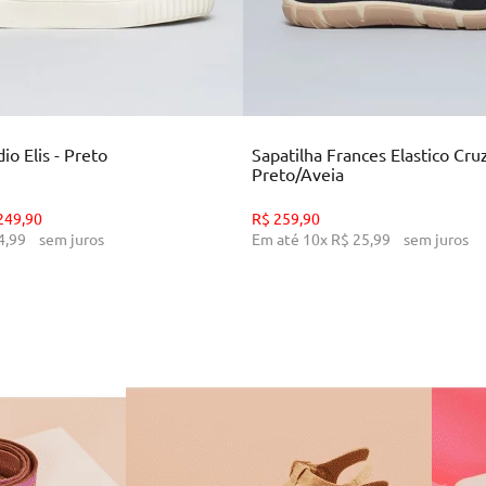
35
36
37
38
39
34
35
36
39
CIONAR AO CARRINHO
ADICIONAR AO CARR
o Elis - Preto
Sapatilha Frances Elastico Cru
Preto/Aveia
249
,
90
R$
259
,
90
4
,
99
sem juros
Em até
10
x
R$
25
,
99
sem juros