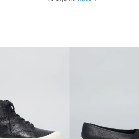
10
º
cinto