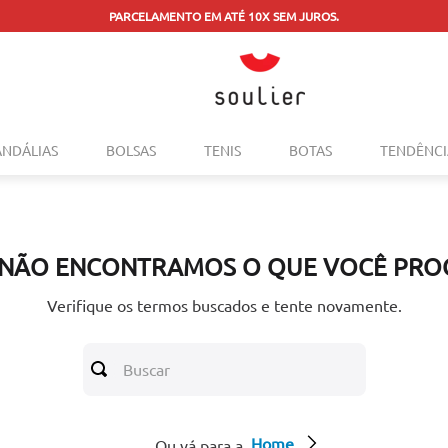
PARCELAMENTO EM ATÉ 10X SEM JUROS.
TERMOS MAIS BUSCADOS
ANDÁLIAS
BOLSAS
TENIS
BOTAS
TENDÊNCI
1
º
tenis
2
º
bolsa
3
º
sapatilha
 NÃO ENCONTRAMOS O QUE VOCÊ PRO
4
º
rasteira
5
º
mocassim
Verifique os termos buscados e tente novamente.
6
º
sandalia
Buscar
7
º
tenis couro
8
º
mochila
Home
9
º
anabela
Ou vá para a