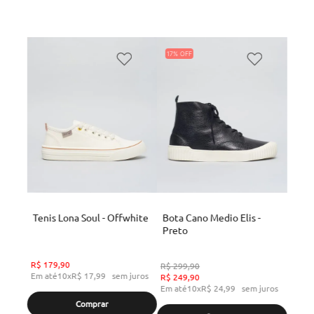
17%
Tenis Lona Soul - Offwhite
Bota Cano Medio Elis -
Preto
R$
179
,
90
R$
299
,
90
Em até
10
x
R$
17
,
99
sem juros
R$
249
,
90
Em até
10
x
R$
24
,
99
sem juros
Comprar