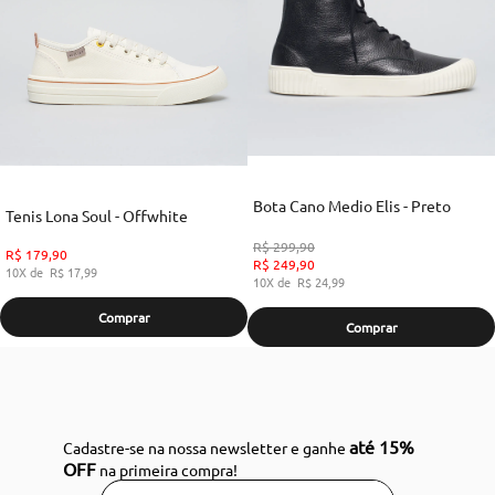
Bota Cano Medio Elis - Preto
Tenis Lona Soul - Offwhite
R$
299
,
90
R$
179
,
90
R$
249
,
90
10
R$
17
,
99
10
R$
24
,
99
Comprar
Comprar
até 15%
Cadastre-se na nossa newsletter e ganhe
OFF
na primeira compra!