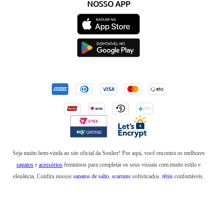
NOSSO APP
Seja muito bem-vinda ao site oficial da Soulier! Por aqui, você encontra os melhores
sapatos
e
acessórios
femininos para completar os seus visuais com muito estilo e
elegância. Confira nossos
sapatos de salto
,
scarpins
sofisticados,
tênis
confortáveis,
mocassins
,
sapatilhas
e
anabelas
. Em nossa loja online, você também encontra
botas
incríveis para usar no inverno e
rasteirinhas
para arrasar em um look de verão. Além de
bolsas
elegantes e
mochilas
estilosas, também temos
cintos
,
carteiras
,
necessaires
,
óculos