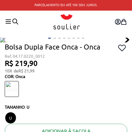
PARCELAMENTO EM ATÉ 10X SEM JUROS.
Bolsa Dupla Face Onca - Onca
04.17.0220_0012
R$
219
,
90
10
R$
21
,
99
COR
:
Onca
TAMANHO
:
U
U
ADICIONAR À SACOLA