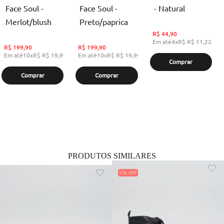
Face Soul -
Face Soul -
- Natural
Merlot/blush
Preto/paprica
R$
44,90
Em até
4
x
R$
R$ 11,22
,
se
R$
199,90
R$
199,90
Em até
10
x
R$
R$ 19,99
,
sem juros
Em até
10
x
R$
R$ 19,99
,
sem juros
Comprar
Comprar
Comprar
PRODUTOS SIMILARES
17%