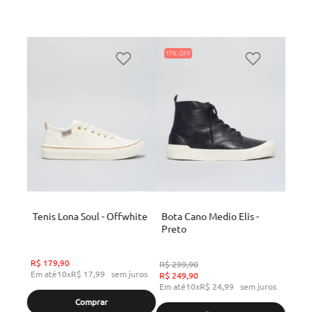
17%
Tenis Lona Soul - Offwhite
Bota Cano Medio Elis -
Preto
R$
179
,
90
R$
299
,
90
Em até
10
x
R$
17
,
99
sem juros
R$
249
,
90
Em até
10
x
R$
24
,
99
sem juros
Comprar