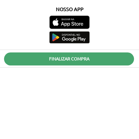
NOSSO APP
FINALIZAR COMPRA
Seja muito bem-vinda ao site oficial da Soulier! Por aqui, você encontra os melhores
sapatos
e
acessórios
femininos para completar os seus visuais com muito estilo e
elegância. Confira nossos
sapatos de salto
,
scarpins
sofisticados,
tênis
confortáveis,
mocassins
,
sapatilhas
e
anabelas
. Em nossa loja online, você também encontra
botas
incríveis para usar no inverno e
rasteirinhas
para arrasar em um look de verão. Além de