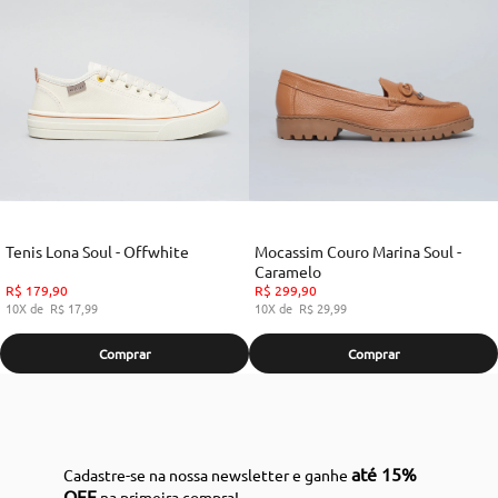
Tenis Lona Soul - Offwhite
Mocassim Couro Marina Soul -
Caramelo
R$
179
,
90
R$
299
,
90
10
R$
17
,
99
10
R$
29
,
99
Comprar
Comprar
até 15%
Cadastre-se na nossa newsletter e ganhe
OFF
na primeira compra!