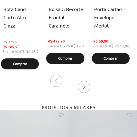
Bota Cano
Bolsa G Recorte
Porta Cartao
Curto Alice -
Frontal -
Envelope -
Cinza
Caramelo
Merlot
R$
499,90
R$
59,90
R$
379,90
Em até
10
x
R$
R$ 49,99
,
sem juros
Em até
5
x
R$
R$ 11,98
,
se
R$
189,90
Em até
10
x
R$
R$ 18,99
,
sem juros
Comprar
Comprar
Comprar
PRODUTOS SIMILARES