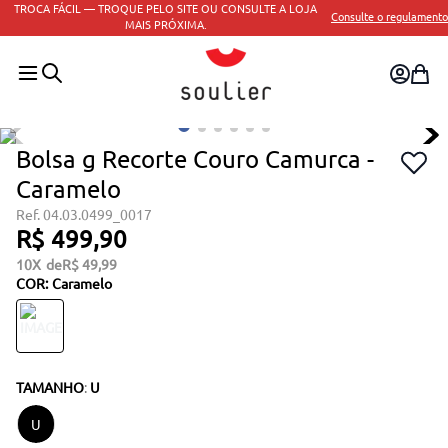
TROCA FÁCIL — TROQUE PELO SITE OU CONSULTE A LOJA
Consulte o regulamento
MAIS PRÓXIMA.
Bolsa g Recorte Couro Camurca -
Caramelo
04.03.0499_0017
R$
499
,
90
10
R$
49
,
99
COR
:
Caramelo
TAMANHO
:
U
U