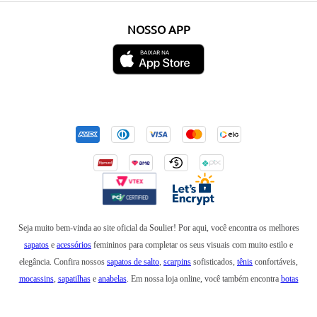
NOSSO APP
Seja muito bem-vinda ao site oficial da Soulier! Por aqui, você encontra os melhores
sapatos
e
acessórios
femininos para completar os seus visuais com muito estilo e
elegância. Confira nossos
sapatos de salto
,
scarpins
sofisticados,
tênis
confortáveis,
mocassins
,
sapatilhas
e
anabelas
. Em nossa loja online, você também encontra
botas
incríveis para usar no inverno e
rasteirinhas
para arrasar em um look de verão. Além de
bolsas
elegantes e
mochilas
estilosas, também temos
cintos
,
carteiras
,
necessaires
,
óculos