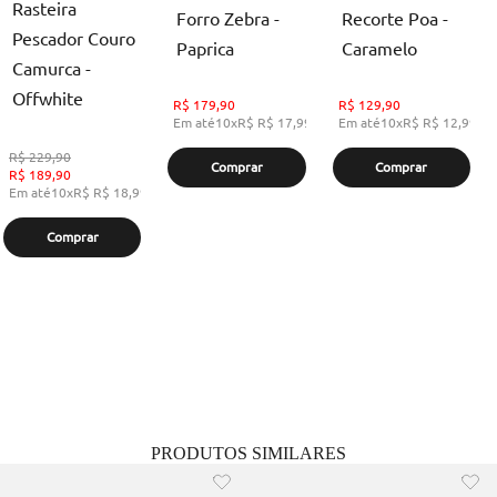
Rasteira
Forro Zebra -
Recorte Poa -
Pescador Couro
Paprica
Caramelo
Camurca -
Offwhite
R$
179,90
R$
129,90
Em até
10
x
R$
R$ 17,99
,
sem juros
Em até
10
x
R$
R$ 12,99
,
s
R$
229,90
Comprar
Comprar
R$
189,90
Em até
10
x
R$
R$ 18,99
,
sem juros
Comprar
PRODUTOS SIMILARES