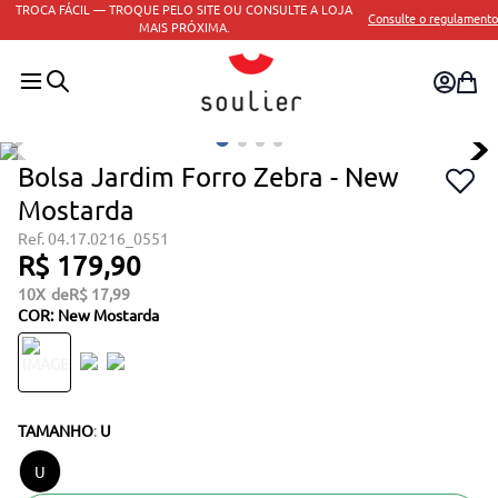
TROCA FÁCIL — TROQUE PELO SITE OU CONSULTE A LOJA
Consulte o regulamento
MAIS PRÓXIMA.
Bolsa Jardim Forro Zebra - New
Mostarda
04.17.0216_0551
R$
179
,
90
10
R$
17
,
99
COR
:
New Mostarda
TAMANHO
:
U
U