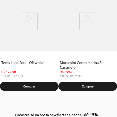
Tenis Lona Soul - Offwhite
Mocassim Couro Marina Soul -
Caramelo
R$
179
,
90
R$
299
,
90
10
R$
17
,
99
10
R$
29
,
99
Comprar
Comprar
até 15%
Cadastre-se na nossa newsletter e ganhe