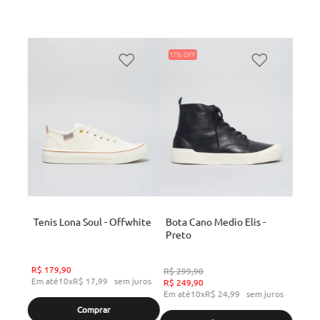
17%
Tenis Lona Soul - Offwhite
Bota Cano Medio Elis -
Preto
R$
179
,
90
R$
299
,
90
Em até
10
x
R$
17
,
99
sem juros
R$
249
,
90
Em até
10
x
R$
24
,
99
sem juros
Comprar