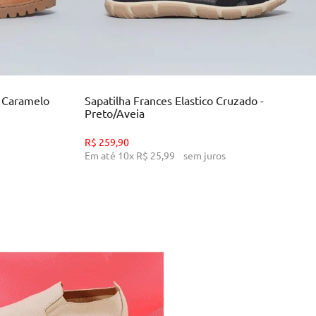
34
35
36
39
INHO
ADICIONAR AO CARRINHO
- Caramelo
Sapatilha Frances Elastico Cruzado -
Preto/Aveia
R$
259
,
90
Em até
10
x
R$
25
,
99
sem juros