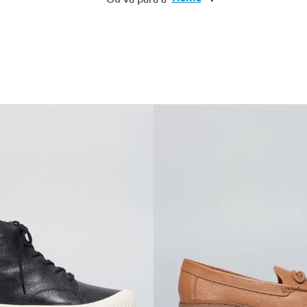
10
º
anabela