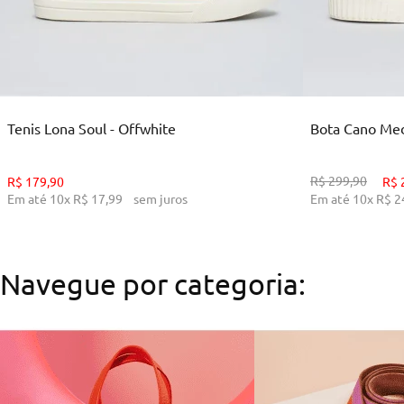
35
36
38
39
34
ADICIONAR AO CARRINHO
ADI
Tenis Lona Soul - Offwhite
Bota Cano Medi
R$
299
,
90
R$
179
,
90
R$
Em até
10
x
R$
17
,
99
sem juros
Em até
10
x
R$
2
Navegue por categoria: