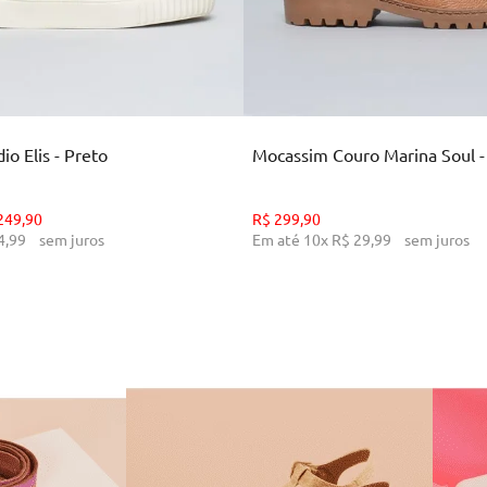
35
36
37
38
39
34
36
38
39
CIONAR AO CARRINHO
ADICIONAR AO CARR
o Elis - Preto
Mocassim Couro Marina Soul 
249
,
90
R$
299
,
90
4
,
99
sem juros
Em até
10
x
R$
29
,
99
sem juros