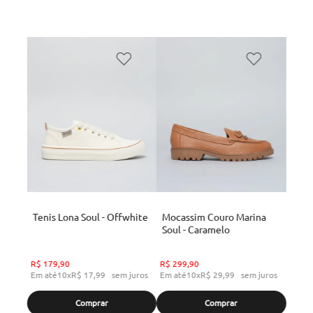
Tenis Lona Soul - Offwhite
Mocassim Couro Marina
Soul - Caramelo
R$
179
,
90
R$
299
,
90
Em até
10
x
R$
17
,
99
sem juros
Em até
10
x
R$
29
,
99
sem juros
Comprar
Comprar