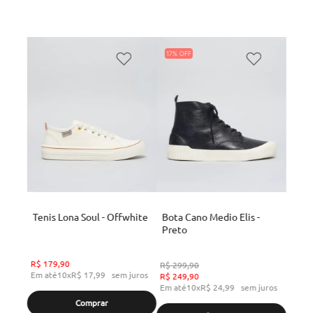
17%
Tenis Lona Soul - Offwhite
Bota Cano Medio Elis -
Preto
R$
179
,
90
R$
299
,
90
Em até
10
x
R$
17
,
99
sem juros
R$
249
,
90
Em até
10
x
R$
24
,
99
sem juros
Comprar