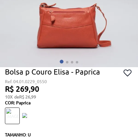
Bolsa p Couro Elisa - Paprica
04.01.0229_0550
R$
269
,
90
10
R$
26
,
99
COR
:
Paprica
TAMANHO
:
U