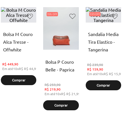
15%
33%
Bolsa M Couro
Sandalia Media
Alca Tresse -
Tira Elastico -
Offwhite
Tangerina
Bolsa P Couro
R$
449,90
R$
239,90
Em até
10
x
R$
R$ 44,99
,
sem juros
Belle - Paprica
R$
159,90
Em até
10
x
R$
R$ 15,99
,
s
Comprar
R$
259,90
Comprar
R$
219,90
Em até
10
x
R$
R$ 21,99
,
sem juros
Comprar