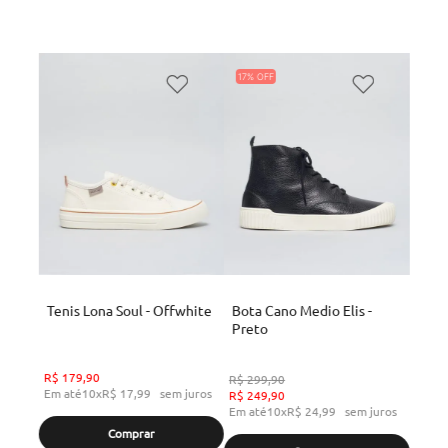
17%
Tenis Lona Soul - Offwhite
Bota Cano Medio Elis -
Preto
R$
179
,
90
R$
299
,
90
Em até
10
x
R$
17
,
99
sem juros
R$
249
,
90
Em até
10
x
R$
24
,
99
sem juros
Comprar