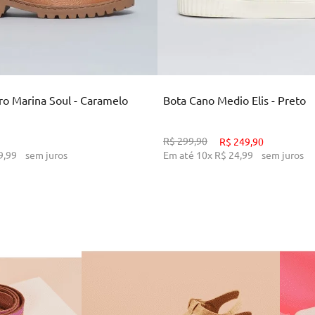
34
36
38
39
34
35
36
37
38
CIONAR AO CARRINHO
ADICIONAR AO CARR
o Marina Soul - Caramelo
Bota Cano Medio Elis - Preto
R$
299
,
90
R$
249
,
90
9
,
99
sem juros
Em até
10
x
R$
24
,
99
sem juros