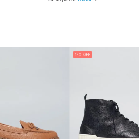
10
º
cinto
17%