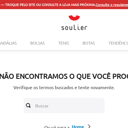
 — TROQUE PELO SITE OU CONSULTE A LOJA MAIS PRÓXIMA.
Consulte o regulame
TERMOS MAIS BUSCADOS
ANDÁLIAS
BOLSAS
TENIS
BOTAS
TENDÊNCI
1
º
tenis
2
º
bolsa
3
º
sapatilha
 NÃO ENCONTRAMOS O QUE VOCÊ PRO
4
º
rasteira
5
º
mocassim
Verifique os termos buscados e tente novamente.
6
º
sandalia
Buscar
7
º
tenis couro
8
º
mochila
Home
9
º
anabela
Ou vá para a