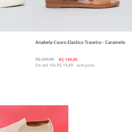
39
33
34
38
39
INHO
ADICIONAR AO CARRINHO
Anabela Couro Elastico Traseiro - Caramelo
R$
239
,
90
R$
149
,
90
Em até
10
x
R$
14
,
99
sem juros