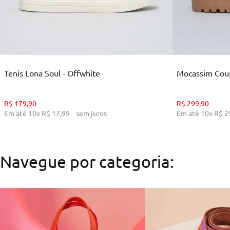
35
36
38
39
ADICIONAR AO CARRINHO
ADI
Tenis Lona Soul - Offwhite
Mocassim Cour
R$
179
,
90
R$
299
,
90
Em até
10
x
R$
17
,
99
sem juros
Em até
10
x
R$
2
Navegue por categoria: