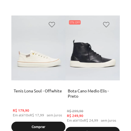
17%
Tenis Lona Soul - Offwhite
Bota Cano Medio Elis -
Preto
R$
179
,
90
R$
299
,
90
Em até
10
x
R$
17
,
99
sem juros
R$
249
,
90
Em até
10
x
R$
24
,
99
sem juros
Comprar