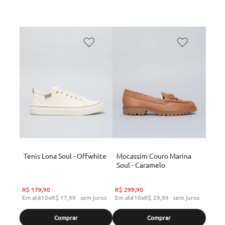
Tenis Lona Soul - Offwhite
Mocassim Couro Marina
Soul - Caramelo
R$
179
,
90
R$
299
,
90
Em até
10
x
R$
17
,
99
sem juros
Em até
10
x
R$
29
,
99
sem juros
Comprar
Comprar