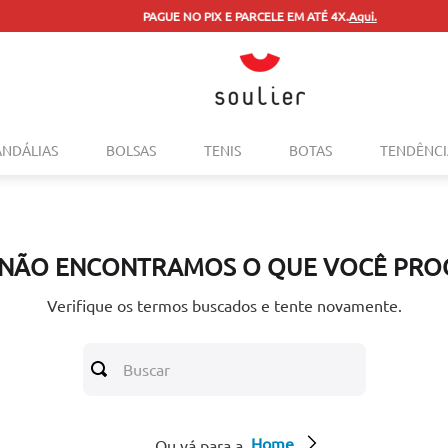
PAGUE NO PIX E PARCELE EM ATÉ 4X.
Aqui.
TERMOS MAIS BUSCADOS
ANDÁLIAS
BOLSAS
TENIS
BOTAS
TENDÊNCI
1
º
tenis
2
º
bolsa
3
º
sapatilha
 NÃO ENCONTRAMOS O QUE VOCÊ PRO
4
º
rasteira
5
º
mocassim
Verifique os termos buscados e tente novamente.
6
º
sandalia
Buscar
7
º
tenis couro
8
º
mochila
Home
9
º
cinto
Ou vá para a