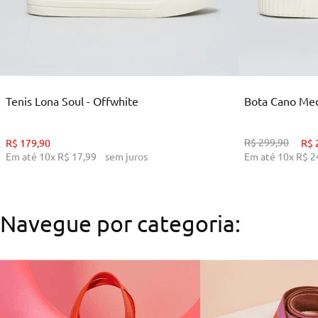
35
36
38
39
34
ADICIONAR AO CARRINHO
ADI
Tenis Lona Soul - Offwhite
Bota Cano Medi
R$
299
,
90
R$
179
,
90
R$
Em até
10
x
R$
17
,
99
sem juros
Em até
10
x
R$
2
Navegue por categoria: