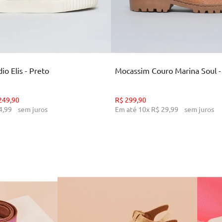
35
36
37
38
39
34
36
38
39
CIONAR AO CARRINHO
ADICIONAR AO CARR
o Elis - Preto
Mocassim Couro Marina Soul 
249
,
90
R$
299
,
90
4
,
99
sem juros
Em até
10
x
R$
29
,
99
sem juros