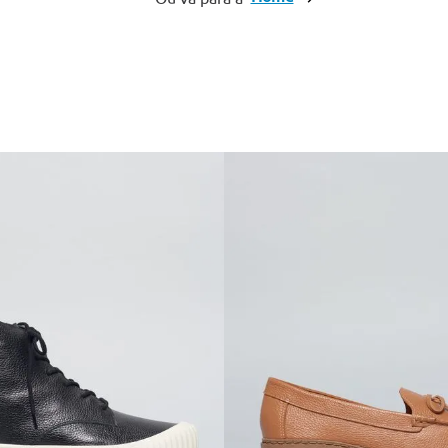
10
º
anabela