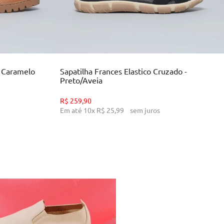
34
35
36
39
INHO
ADICIONAR AO CARRINHO
- Caramelo
Sapatilha Frances Elastico Cruzado -
Preto/Aveia
R$
259
,
90
Em até
10
x
R$
25
,
99
sem juros