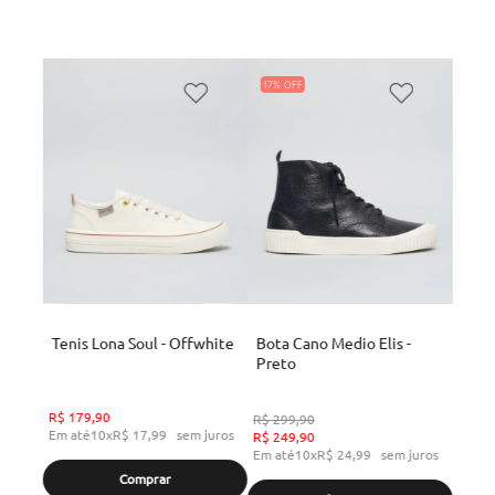
17%
Tenis Lona Soul - Offwhite
Bota Cano Medio Elis -
Preto
R$
179
,
90
R$
299
,
90
Em até
10
x
R$
17
,
99
sem juros
R$
249
,
90
Em até
10
x
R$
24
,
99
sem juros
Comprar