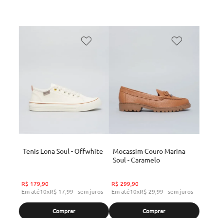
Tenis Lona Soul - Offwhite
Mocassim Couro Marina
Soul - Caramelo
R$
179
,
90
R$
299
,
90
Em até
10
x
R$
17
,
99
sem juros
Em até
10
x
R$
29
,
99
sem juros
Comprar
Comprar